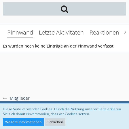
Pinnwand
Letzte Aktivitäten
Reaktionen
Ü
Es wurden noch keine Einträge an der Pinnwand verfasst.
Mitglieder
Regeln
Datenschutzerklärung
Impressum
Diese Seite verwendet Cookies. Durch die Nutzung unserer Seite erklären
Sie sich damit einverstanden, dass wir Cookies setzen.
Community-Software:
WoltLab Suite™
Weitere Informationen
Schließen