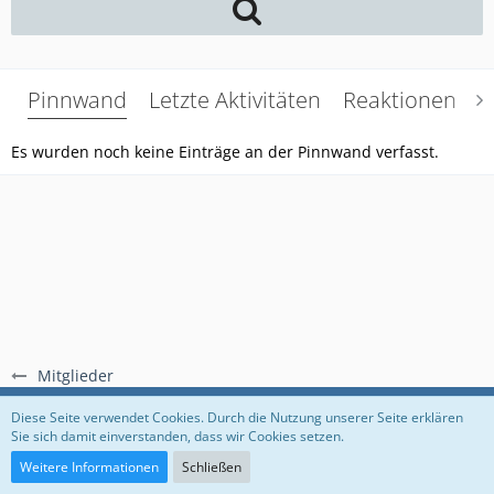
Pinnwand
Letzte Aktivitäten
Reaktionen
Ü
Es wurden noch keine Einträge an der Pinnwand verfasst.
Mitglieder
Regeln
Datenschutzerklärung
Impressum
Diese Seite verwendet Cookies. Durch die Nutzung unserer Seite erklären
Sie sich damit einverstanden, dass wir Cookies setzen.
Community-Software:
WoltLab Suite™
Weitere Informationen
Schließen