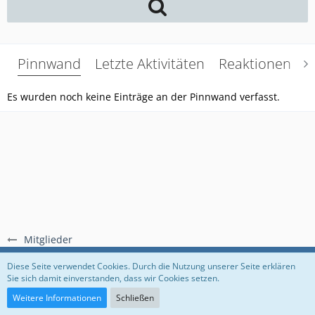
Pinnwand
Letzte Aktivitäten
Reaktionen
Ü
Es wurden noch keine Einträge an der Pinnwand verfasst.
Mitglieder
Regeln
Datenschutzerklärung
Impressum
Diese Seite verwendet Cookies. Durch die Nutzung unserer Seite erklären
Sie sich damit einverstanden, dass wir Cookies setzen.
Community-Software:
WoltLab Suite™
Weitere Informationen
Schließen