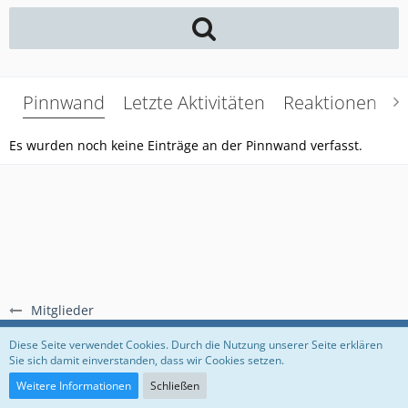
Pinnwand
Letzte Aktivitäten
Reaktionen
Ü
Es wurden noch keine Einträge an der Pinnwand verfasst.
Mitglieder
Regeln
Datenschutzerklärung
Impressum
Diese Seite verwendet Cookies. Durch die Nutzung unserer Seite erklären
Sie sich damit einverstanden, dass wir Cookies setzen.
Community-Software:
WoltLab Suite™
Weitere Informationen
Schließen