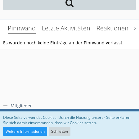
Pinnwand
Letzte Aktivitäten
Reaktionen
Ü
Es wurden noch keine Einträge an der Pinnwand verfasst.
Mitglieder
Regeln
Datenschutzerklärung
Impressum
Diese Seite verwendet Cookies. Durch die Nutzung unserer Seite erklären
Sie sich damit einverstanden, dass wir Cookies setzen.
Community-Software:
WoltLab Suite™
Weitere Informationen
Schließen