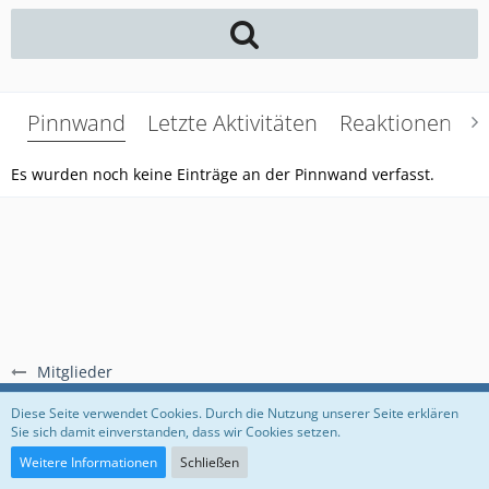
Pinnwand
Letzte Aktivitäten
Reaktionen
Ü
Es wurden noch keine Einträge an der Pinnwand verfasst.
Mitglieder
Regeln
Datenschutzerklärung
Impressum
Diese Seite verwendet Cookies. Durch die Nutzung unserer Seite erklären
Sie sich damit einverstanden, dass wir Cookies setzen.
Community-Software:
WoltLab Suite™
Weitere Informationen
Schließen