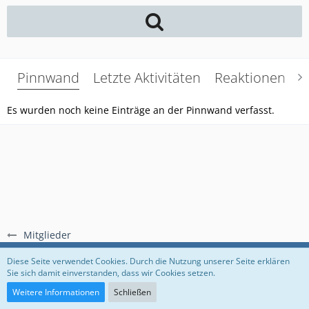
Pinnwand
Letzte Aktivitäten
Reaktionen
Ü
Es wurden noch keine Einträge an der Pinnwand verfasst.
Mitglieder
Regeln
Datenschutzerklärung
Impressum
Diese Seite verwendet Cookies. Durch die Nutzung unserer Seite erklären
Sie sich damit einverstanden, dass wir Cookies setzen.
Community-Software:
WoltLab Suite™
Weitere Informationen
Schließen