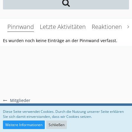
Pinnwand
Letzte Aktivitäten
Reaktionen
Ü
Es wurden noch keine Einträge an der Pinnwand verfasst.
Mitglieder
Regeln
Datenschutzerklärung
Impressum
Diese Seite verwendet Cookies. Durch die Nutzung unserer Seite erklären
Sie sich damit einverstanden, dass wir Cookies setzen.
Community-Software:
WoltLab Suite™
Weitere Informationen
Schließen