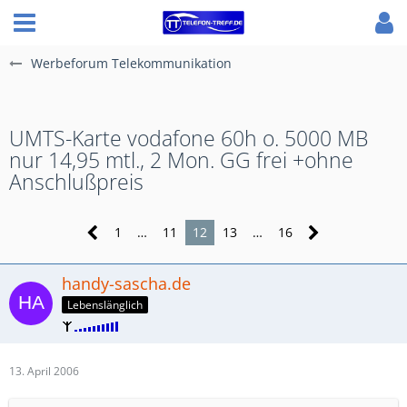
Werbeforum Telekommunikation
UMTS-Karte vodafone 60h o. 5000 MB
nur 14,95 mtl., 2 Mon. GG frei +ohne
Anschlußpreis
1
…
11
12
13
…
16
handy-sascha.de
Lebenslänglich
13. April 2006