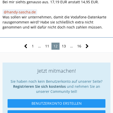
USt.-Satz netto in EUR
Bei mir siehts genauso aus. 17,19 EUR anstatt 14,95 EUR.
Basispreis / Paketpreis (monatlich)
1 x 4,00 Eur Vodafone-Datenkarte(n)
handy-sascha.de
1 x 25,82 Eur Vodafone-Zuhause Web mit Tarifoption Volume
Was sollen wir unternehmen, damit die Vodafone-Datenkarte
-----------------------
rausgenommen wird? Habe sie schließlich extra nicht
29,82 Euro (Netto)
genommen und will dafür nicht doch noch zahlen müssen.
Zu Ihren Gunsten
- 15,00 Euro Gutschrift anteiliger Basispreis Zuhause Volume
1
…
11
12
13
…
16
---------------
Nettorechnungsbetrag 14,82 Eur
+ 16%
2,37 Eur
Jetzt mitmachen!
Bruttorechnungsbetrag
Sie haben noch kein Benutzerkonto auf unserer Seite?
17,19 EUR
Registrieren Sie sich kostenlos
und nehmen Sie an
-------------
unserer Community teil!
-------------
Ist zwar immer noch nicht er Betrag der angedacht war
BENUTZERKONTO ERSTELLEN
(14,95 Eur sollte die Gesamtsumme sein, weil keine
Hardware genommen und von berechnung der Datenkarte