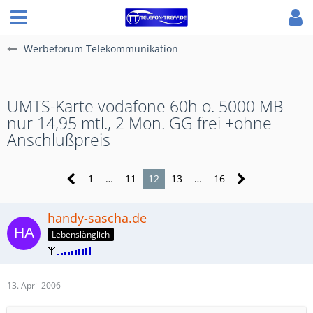
Werbeforum Telekommunikation
UMTS-Karte vodafone 60h o. 5000 MB
nur 14,95 mtl., 2 Mon. GG frei +ohne
Anschlußpreis
1
…
11
12
13
…
16
handy-sascha.de
Lebenslänglich
13. April 2006