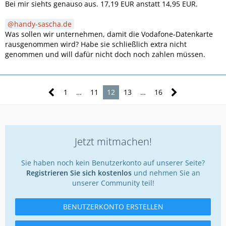
USt.-Satz netto in EUR
Bei mir siehts genauso aus. 17,19 EUR anstatt 14,95 EUR.
Basispreis / Paketpreis (monatlich)
1 x 4,00 Eur Vodafone-Datenkarte(n)
handy-sascha.de
1 x 25,82 Eur Vodafone-Zuhause Web mit Tarifoption Volume
Was sollen wir unternehmen, damit die Vodafone-Datenkarte
-----------------------
rausgenommen wird? Habe sie schließlich extra nicht
29,82 Euro (Netto)
genommen und will dafür nicht doch noch zahlen müssen.
Zu Ihren Gunsten
- 15,00 Euro Gutschrift anteiliger Basispreis Zuhause Volume
1
…
11
12
13
…
16
---------------
Nettorechnungsbetrag 14,82 Eur
+ 16%
2,37 Eur
Jetzt mitmachen!
Bruttorechnungsbetrag
Sie haben noch kein Benutzerkonto auf unserer Seite?
17,19 EUR
Registrieren Sie sich kostenlos
und nehmen Sie an
-------------
unserer Community teil!
-------------
Ist zwar immer noch nicht er Betrag der angedacht war
BENUTZERKONTO ERSTELLEN
(14,95 Eur sollte die Gesamtsumme sein, weil keine
Hardware genommen und von berechnung der Datenkarte