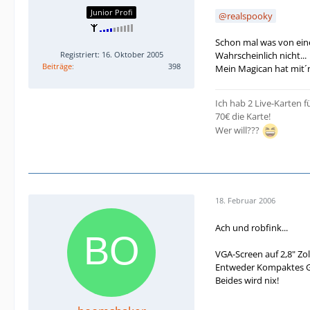
Junior Profi
realspooky
Schon mal was von ei
Wahrscheinlich nicht...
Registriert: 16. Oktober 2005
Beiträge
398
Mein Magican hat mit´n
Ich hab 2 Live-Karten 
70€ die Karte!
Wer will???
18. Februar 2006
Ach und robfink...
VGA-Screen auf 2,8" Zoll
Entweder Kompaktes Ge
Beides wird nix!