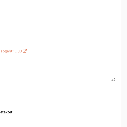
bgeht? ... ;D
#5
etaktet.