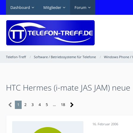
Dashboard
Mitglieder
Forum
Telefon-Treff
Software / Betriebssysteme für Telefone
Windows Phone / 
HTC Hermes (i-mate JAS JAM) neue 
1
2
3
4
5
…
18
16. Februar 2006