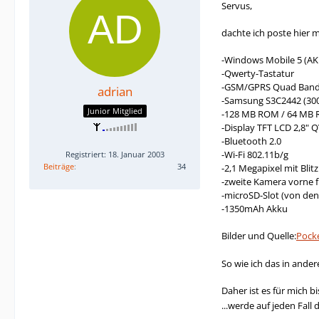
Servus,
dachte ich poste hier 
-Windows Mobile 5 (AK
-Qwerty-Tastatur
-GSM/GPRS Quad Ban
adrian
-Samsung S3C2442 (30
Junior Mitglied
-128 MB ROM / 64 MB
-Display TFT LCD 2,8" 
-Bluetooth 2.0
-Wi-Fi 802.11b/g
Registriert: 18. Januar 2003
Beiträge
34
-2,1 Megapixel mit Bli
-zweite Kamera vorne f
-microSD-Slot (von den
-1350mAh Akku
Bilder und Quelle:
Pocke
So wie ich das in ander
Daher ist es für mich 
...werde auf jeden Fall