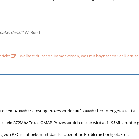
 dabei denkt"
W. Busch
ericht
...
wolltest du schon immer wissen, was mit bayrischen Schülern so a
einem 416Mhz Samsung-Prozessor der auf 300Mhz herunter getaktet ist.
ist ein 372Mhz Texas OMAP-Prozessor drin dieser wird auf 195Mhz runter g
ng von PPC´s hat bekommt das Teil aber ohne Probleme hochgetaktet.