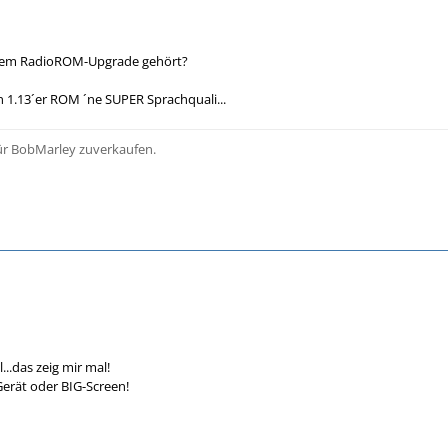
nem RadioROM-Upgrade gehört?
 1.13´er ROM ´ne SUPER Sprachquali...
für BobMarley zuverkaufen.
...das zeig mir mal!
rät oder BIG-Screen!