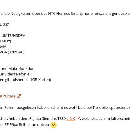
mal die Neuigkeiten über das HTC Hermes Smartphone rein...sieht genauso au
U 2.0)
d UMTS/HSDPA
0 MHz)
 RAM
QVGA (320x240)
tz und Makrofunktion
ür Videotelefonie
en gibt bisher bis 1GB-Karten)
tPCItalia
en Foren rausgelesen habe, erscheint es wohl bald bei T-mobile, spätestens w
bisher, neben dem Fujitsu-Siemens T830
LINK
, welches auch im Juli ersche
 der SE P9xx Reihe nun untreu