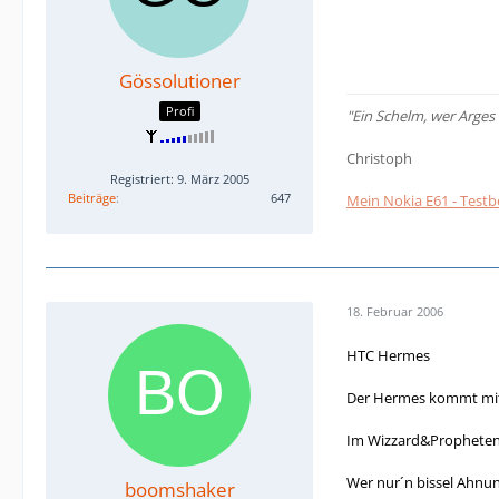
Gössolutioner
Profi
"Ein Schelm, wer Arges
Christoph
Registriert: 9. März 2005
Beiträge
647
Mein Nokia E61 - Testb
18. Februar 2006
HTC Hermes
Der Hermes kommt mit 
Im Wizzard&Propheten 
Wer nur´n bissel Ahnu
boomshaker