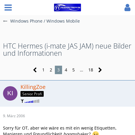
Windows Phone / Windows Mobile
HTC Hermes (i-mate JAS JAM) neue Bilder
und Informationen
1
2
3
4
5
…
18
KillingZoe
Senior Profi
9. März 2006
Sorry für OT, aber wie wäre es mit ein wenig Etiquetten,
Manieren und Freundlichkeit
boomshaker
?