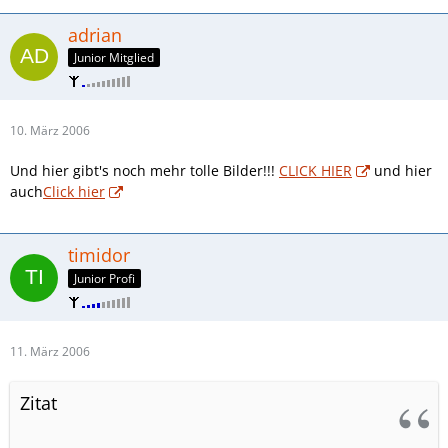
adrian
Junior Mitglied
10. März 2006
Und hier gibt's noch mehr tolle Bilder!!!
CLICK HIER
und hier
auch
Click hier
timidor
Junior Profi
11. März 2006
Zitat
...