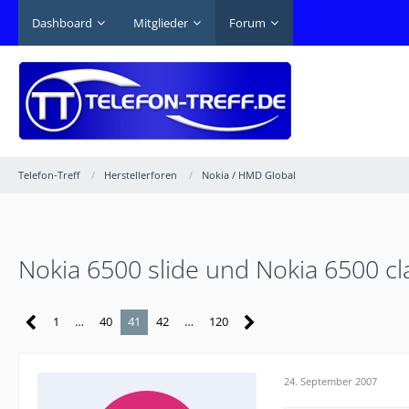
Dashboard
Mitglieder
Forum
Telefon-Treff
Herstellerforen
Nokia / HMD Global
Nokia 6500 slide und Nokia 6500 cl
1
…
40
41
42
…
120
24. September 2007