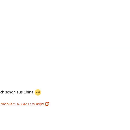
auch schon aus China
/mobile/13/884/3779.aspx