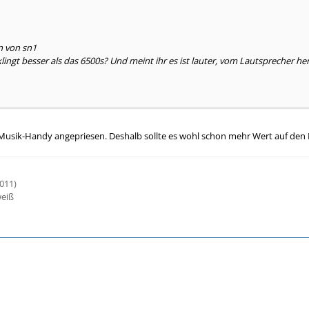
n von sn1
lingt besser als das 6500s? Und meint ihr es ist lauter, vom Lautsprecher her, 
 Musik-Handy angepriesen. Deshalb sollte es wohl schon mehr Wert auf den 
d
011)
weiß