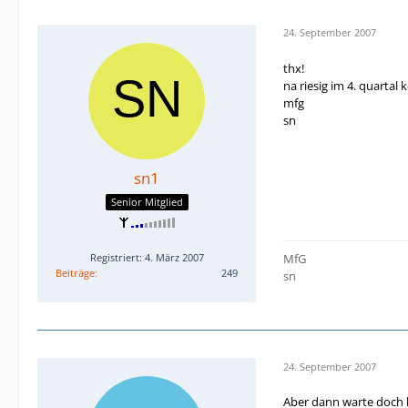
24. September 2007
thx!
na riesig im 4. quarta
mfg
sn
sn1
Senior Mitglied
Registriert: 4. März 2007
MfG
Beiträge
249
sn
24. September 2007
Aber dann warte doch l