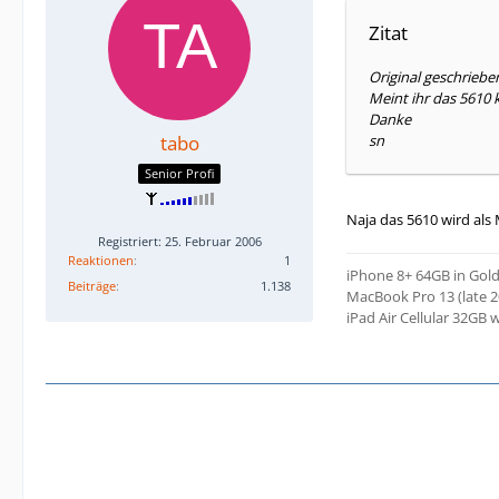
Zitat
Original geschriebe
Meint ihr das 5610 k
Danke
tabo
sn
Senior Profi
Naja das 5610 wird als
Registriert: 25. Februar 2006
Reaktionen
1
iPhone 8+ 64GB in Gol
Beiträge
1.138
MacBook Pro 13 (late 2
iPad Air Cellular 32GB 