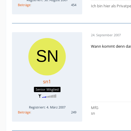
Beiträge
454
Ich bin hier als Privat
24. September 2007
Wann kommt denn das
sn1
Senior Mitglied
Registriert: 4. März 2007
MfG
Beiträge
249
sn