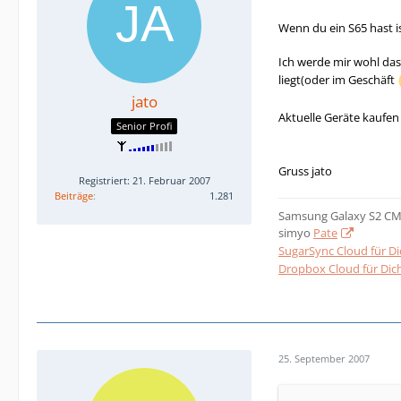
Wenn du ein S65 hast is
Ich werde mir wohl das 
liegt(oder im Geschäft
jato
Aktuelle Geräte kaufen
Senior Profi
Gruss jato
Registriert: 21. Februar 2007
Beiträge
1.281
Samsung Galaxy S2 CM
simyo
Pate
SugarSync Cloud für Di
Dropbox Cloud für Dich
25. September 2007