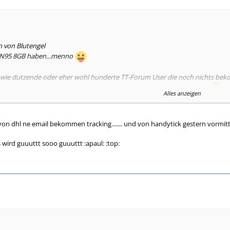
n von Blutengel
n N95 8GB haben...menno
or wie dutzende oder eher wohl hunderte TT-Forum User die noch nichts be
s Anbieters auf Reload klicken um zu schauen obs was neues gibt *g*
Alles anzeigen
von dhl ne email bekommen tracking....... und von handytick gestern vorm
Versandmail bekommen oder war das Handy auf einmal einfach da obwohl Du 
 ja zumindest noch die Hoffnung geben das der Paketbote vielleicht doch m
s wird guuuttt sooo guuuttt :apaul: :top: