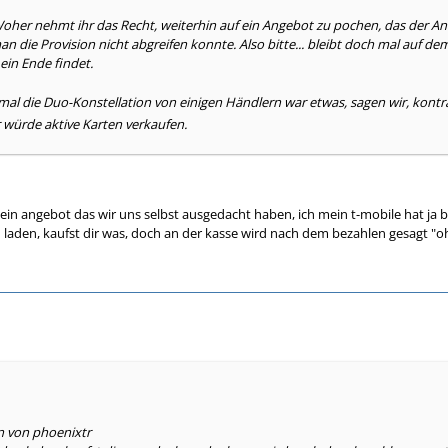
Woher nehmt ihr das Recht, weiterhin auf ein Angebot zu pochen, das der 
n die Provision nicht abgreifen konnte. Also bitte... bleibt doch mal auf dem
ein Ende findet.
al die Duo-Konstellation von einigen Händlern war etwas, sagen wir, kont
 würde aktive Karten verkaufen.
f ein angebot das wir uns selbst ausgedacht haben, ich mein t-mobile hat j
n laden, kaufst dir was, doch an der kasse wird nach dem bezahlen gesagt "oh
n von phoenixtr