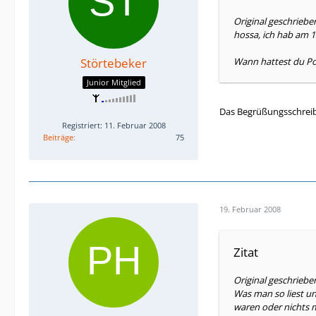
Original geschrieb
hossa, ich hab am 12
Störtebeker
Wann hattest du P
Junior Mitglied
Das Begrüßungsschreibe
Registriert: 11. Februar 2008
Beiträge
75
19. Februar 2008
Zitat
Original geschrieb
Was man so liest un
waren oder nichts m