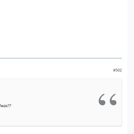
#502
?was??