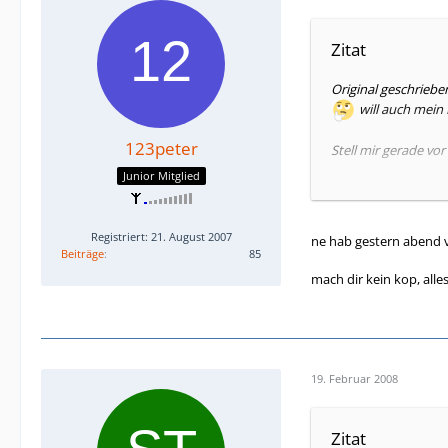
Zitat
Original geschriebe
will auch mei
123peter
Stell mir gerade v
und im Thread ihre
Junior Mitglied
123peter
Registriert: 21. August 2007
ne hab gestern abend 
Hast Du vorher ne 
Beiträge
85
hast? Das würde mir
mach dir kein kop, alle
19. Februar 2008
Zitat