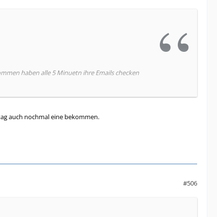
kommen haben alle 5 Minuetn ihre Emails checken
ittag auch nochmal eine bekommen.
nur die "Unterlagen eingetroffen" Mail erhalten
orgen einfach klingelt
#506