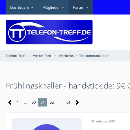
Dashboard
Mitglieder
Forum
Telefon-Treff
Werbe-Treff
Werbeforum Telekommunikation
Frühlingsknaller - handytick.de: 9€
1
…
50
51
52
…
61
19. Februar 2008