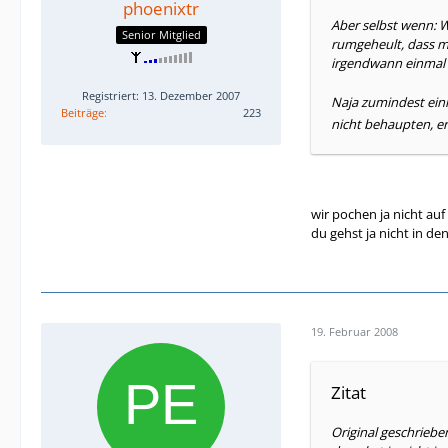
phoenixtr
Aber selbst wenn: 
Senior Mitglied
rumgeheult, dass ma
irgendwann einmal 
Registriert: 13. Dezember 2007
Naja zumindest einm
Beiträge
223
nicht behaupten, er
wir pochen ja nicht au
du gehst ja nicht in de
19. Februar 2008
Zitat
Original geschriebe