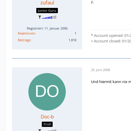
zufaul
z.
Junior Guru
Registriert: 11. Januar 2006
Reaktionen
1
* Account opened: 01/
Beiträge
1.818
+ Account closed: 01/2
25. Juni 2008
Und hiermit kann nix 
Doc-b
Profi