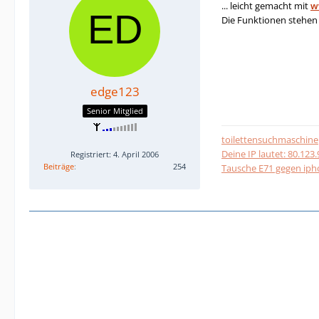
... leicht gemacht mit
w
Die Funktionen stehen 
edge123
Senior Mitglied
toilettensuchmaschine
Deine IP lautet: 80.123
Registriert: 4. April 2006
Beiträge
254
Tausche E71 gegen ip