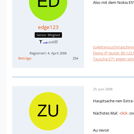
Also mit dem Nokia E5
edge123
Senior Mitglied
toilettensuchmaschine
Deine IP lautet: 80.123
Registriert: 4. April 2006
Beiträge
254
Tausche E71 gegen ip
25. Juni 2008
Hauptsache nen Extra
Nächstes Mal:
-click-
(o
Au revoir