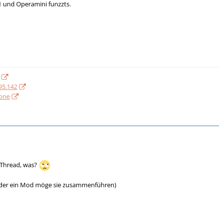
1 und Operamini funzzts.
.95.142
hone
-Thread, was?
der ein Mod möge sie zusammenführen)