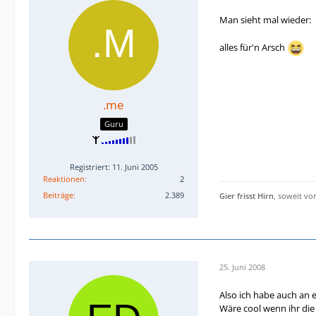
Man sieht mal wieder:
alles für'n Arsch
.me
Guru
Registriert: 11. Juni 2005
Reaktionen
2
Beiträge
2.389
Gier frisst Hirn
, soweit v
25. Juni 2008
Also ich habe auch an 
Wäre cool wenn ihr di