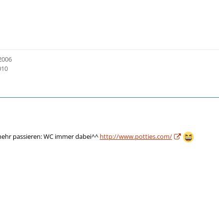
2006
010
mehr passieren: WC immer dabei^^
http://www.potties.com/