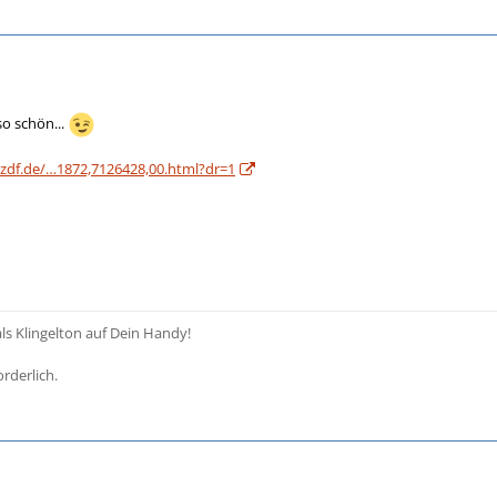
so schön...
l.zdf.de/…1872,7126428,00.html?dr=1
als Klingelton auf Dein Handy!
rderlich.