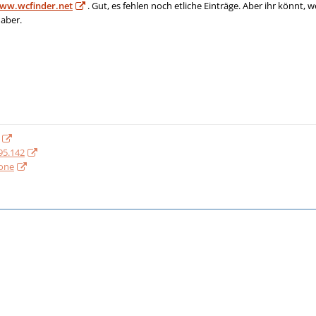
ww.wcfinder.net
. Gut, es fehlen noch etliche Einträge. Aber ihr könnt, 
aber.
.95.142
hone