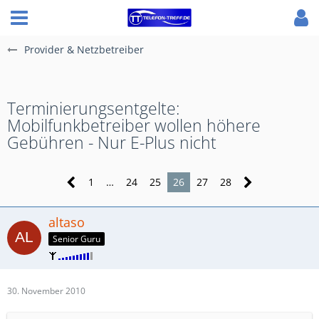
Provider & Netzbetreiber
Terminierungsentgelte:
Mobilfunkbetreiber wollen höhere
Gebühren - Nur E-Plus nicht
1
…
24
25
26
27
28
altaso
Senior Guru
30. November 2010