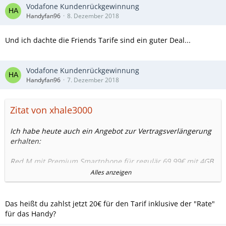
Vodafone Kundenrückgewinnung
Handyfan96
8. Dezember 2018
Und ich dachte die Friends Tarife sind ein guter Deal...
Vodafone Kundenrückgewinnung
Handyfan96
7. Dezember 2018
Zitat von xhale3000
Ich habe heute auch ein Angebot zur Vertragsverlängerung
erhalten:
Red M mit Premium Smartphone für regulär 69,99€ mit 4GB.
Folgende Rabatte habe ich derzeit und konnte sie
Alles anzeigen
mitnehmen:
-10€ GigaKombi
Das heißt du zahlst jetzt 20€ für den Tarif inklusive der "Rate"
-30€ Rabatt auf Basispreis
für das Handy?
-10€ Treuerabatt