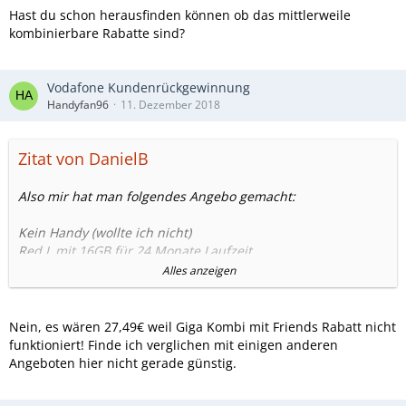
Hast du schon herausfinden können ob das mittlerweile
kombinierbare Rabatte sind?
Vodafone Kundenrückgewinnung
Handyfan96
11. Dezember 2018
Zitat von DanielB
Also mir hat man folgendes Angebo gemacht:
Kein Handy (wollte ich nicht)
Red L mit 16GB für 24 Monate Laufzeit
54,99 Euro
Alles anzeigen
-27,50 Euro Family & Friends Rabatt
= 27,49 Euro
Nein, es wären 27,49€ weil Giga Kombi mit Friends Rabatt nicht
Wenn ich jetzt noch einen DSL Rabatt abschließe (ist
funktioniert! Finde ich verglichen mit einigen anderen
geplant) wären es 17,49 Euro pro Monat für 26GB.
Angeboten hier nicht gerade günstig.