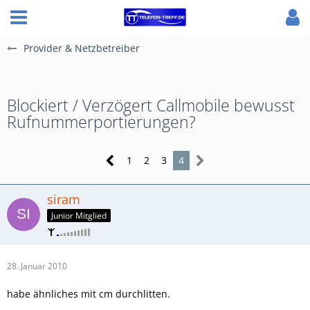
Provider & Netzbetreiber
Blockiert / Verzögert Callmobile bewusst
Rufnummerportierungen?
1
2
3
4
siram
Junior Mitglied
28. Januar 2010
habe ähnliches mit cm durchlitten.