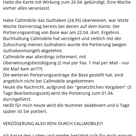
Hatte die Karte mit Wirkung zum 26.04. gekündigt. Eine Woche
vorher alles veranlasst.
Habe Callmobile das Guthaben (24,95) überwiesen, war letzte
Woche Donnerstag bereits bei denen auf dem Konto. Der
Portierungsantrag von Base war am 22.04. dort. Ergebnis
Buchhaltung Callmobile hat verzögert und zeitlich mit der
Zubuchung meines Guthabens wurde die Portierung (wegen
Guthabenmangel) abgelehnt.
Callmobile war allerdings informiert, mit
Überweisungsbestätigung (2 mal per Fax, 1 mal per Mail - nur
die Mail kam an???)
Die weiteren Portierungsanträge die Base gestellt hat, sind
angeblich nicht bei Callmobile angekommen.
Heute die Nachricht, aufgrund der "gesetztlichen Vorgaben" (3
Tage Bearbeitungszeit) wird die Portierung zum 01.04.
durchgeführt.
Heißt für mich heute wird die Nummer deaktiviert und 6 Tage
später ist Sie portiert.
VERZÖGERUNG ALSO REIN DURCH CALLMOBILE!!!
Ich hasse den Laden und wieder bestätigt sich für mich warum