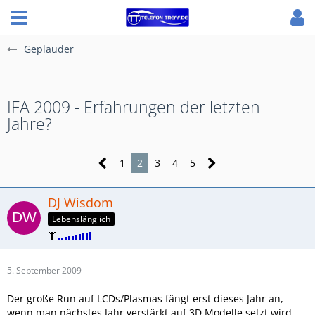
Geplauder
IFA 2009 - Erfahrungen der letzten
Jahre?
1
2
3
4
5
DJ Wisdom
Lebenslänglich
5. September 2009
Der große Run auf LCDs/Plasmas fängt erst dieses Jahr an,
wenn man nächstes Jahr verstärkt auf 3D Modelle setzt wird