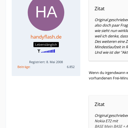
Zitat
Original geschrieb
also doch paar Frag
wie sieht nun wirkl
handyflash.de
weil ich denke, das
Des weiteren eine Z
Lebenslänglich
Mindestlaufzeit in R
Und wie ist der "Ak
Registriert: 8. Mai 2008
Beiträge
6.852
Wenn du irgendwann wäh
vorhandenen Frei-Min
Zitat
Original geschrieb
Nokia E72 mit
BASE Mein BASE + Al