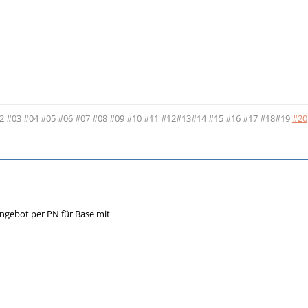
2
#03
#04
#05
#06
#07
#08
#09
#10
#11
#12
#13
#14
#15
#16
#17
#18
#19
#20
ngebot per PN für Base mit