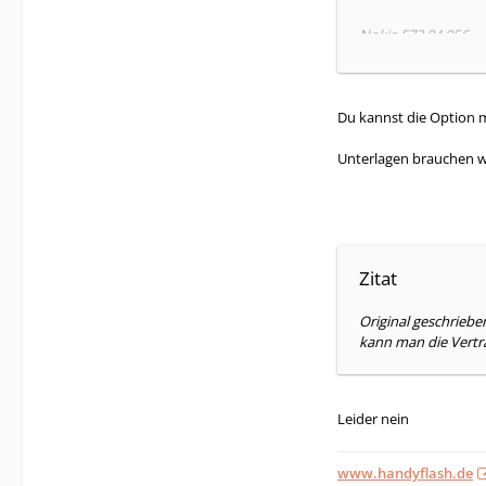
Nokia E72 94,95€
GG der Optionen fü
___________________
Gesamtpreis 164,95
Du kannst die Option 
Kann ich die Optio
Unterlagen brauchen wi
Reicht es die Unter
Gruß
DerMaster
Zitat
Original geschrieb
kann man die Vertr
Leider nein
www.handyflash.de