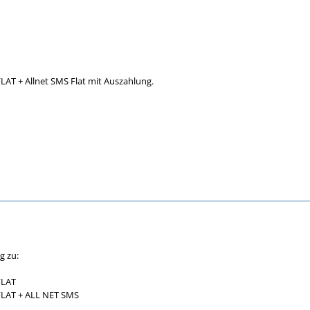
AT + Allnet SMS Flat mit Auszahlung.
g zu:
FLAT
FLAT + ALL NET SMS