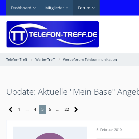
Dashboard
Mitglieder
Forum
Telefon-Treff
Werbe-Treff
Werbeforum Telekommunikation
Update: Aktuelle "Mein Base" Ange
1
…
4
5
6
…
22
5. Februar 2010