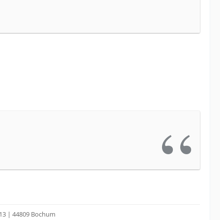
laufen für eure Provison?
 13 | 44809 Bochum