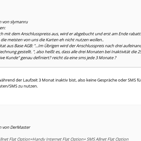
en von slymanru
en:
ich mit dem Anschlusspreiss aus, wird er abgebucht und erst am Ende rabat
s die meisten von uns die Karten eh nicht nutzen wollen..
itat aus Base AGB: "...Im Übrigen wird der Anschlusspreis nach drei aufeina
echnung gestellt. ", also heißt es, dass alle drei Monaten bei Inaktivität die 2
tive Kunde" genau definiert? reicht da eine sms jede 3 Monate ?
rend der Laufzeit 3 Monat inaktiv bist, also keine Gespräche oder SMS führ
uten/SMS zu nutzen.
en von DerMaster
lnet Flat Option+Handy Internet Flat Option+ SMS Allnet Flat Option