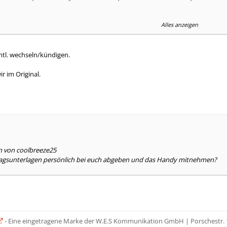
Alles anzeigen
r 1Monat 70,00€
____________
€
mtl. wechseln/kündigen.
nen direkt nach dem ersten Monat kündigen, oder müssen die erst 3 Monate 
r im Original.
lagen per Fax zu senden?
en von coolbreeze25
agsunterlagen persönlich bei euch abgeben und das Handy mitnehmen?
- Eine eingetragene Marke der W.E.S Kommunikation GmbH | Porschestr.