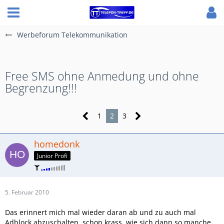
Werbeforum Telekommunikation
Free SMS ohne Anmedung und ohne
Begrenzung!!!
1
2
3
homedonk
Junior Profi
5. Februar 2010
Das erinnert mich mal wieder daran ab und zu auch mal
Adblock abzuschalten, schon krass, wie sich dann so manche