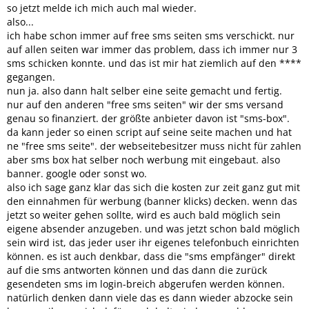
so jetzt melde ich mich auch mal wieder.
also...
ich habe schon immer auf free sms seiten sms verschickt. nur
auf allen seiten war immer das problem, dass ich immer nur 3
sms schicken konnte. und das ist mir hat ziemlich auf den ****
gegangen.
nun ja. also dann halt selber eine seite gemacht und fertig.
nur auf den anderen "free sms seiten" wir der sms versand
genau so finanziert. der größte anbieter davon ist "sms-box".
da kann jeder so einen script auf seine seite machen und hat
ne "free sms seite". der webseitebesitzer muss nicht für zahlen
aber sms box hat selber noch werbung mit eingebaut. also
banner. google oder sonst wo.
also ich sage ganz klar das sich die kosten zur zeit ganz gut mit
den einnahmen für werbung (banner klicks) decken. wenn das
jetzt so weiter gehen sollte, wird es auch bald möglich sein
eigene absender anzugeben. und was jetzt schon bald möglich
sein wird ist, das jeder user ihr eigenes telefonbuch einrichten
können. es ist auch denkbar, dass die "sms empfänger" direkt
auf die sms antworten können und das dann die zurück
gesendeten sms im login-breich abgerufen werden können.
natürlich denken dann viele das es dann wieder abzocke sein