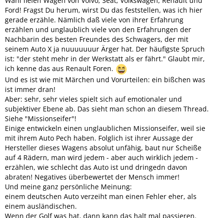
Wahl fielen Wagen von Volvo, Seat, Volkswagen, Renault und
Ford! Fragst Du herum, wirst Du das feststellen, was ich hier
gerade erzähle. Nämlich daß viele von ihrer Erfahrung
erzählen und unglaublich viele von den Erfahrungen der
Nachbarin des besten Freundes des Schwagers, der mit
seinem Auto X ja nuuuuuuur Ärger hat. Der häufigste Spruch
ist: "der steht mehr in der Werkstatt als er fährt." Glaubt mir,
ich kenne das aus Renault Foren.
Und es ist wie mit Märchen und Vorurteilen: ein bißchen was
ist immer dran!
Aber: sehr, sehr vieles spielt sich auf emotionaler und
subjektiver Ebene ab. Das sieht man schon an diesem Thread.
Siehe "Missionseifer"!
Einige entwickeln einen unglaublichen Missionseifer, weil sie
mit ihrem Auto Pech haben. Folglich ist ihrer Aussage der
Hersteller dieses Wagens absolut unfähig, baut nur Scheiße
auf 4 Rädern, man wird jedem - aber auch wirklich jedem -
erzählen, wie schlecht das Auto ist und dringedn davon
abraten! Negatives überbewertet der Mensch immer!
Und meine ganz persönliche Meinung:
einem deutschen Auto verzeiht man einen Fehler eher, als
einem ausländischen.
Wenn der Golf was hat, dann kann das halt mal passieren.