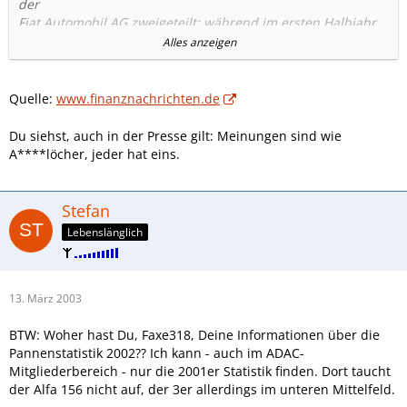
der
Fiat Automobil AG zweigeteilt: während im ersten Halbjahr
ein
Alles anzeigen
deutlicher Rückgang der Zulassungszahlen für die Fiat Pkw-
Marken von
bis zu 19 % zu verzeichnen war, konnte im zweiten Halbjahr
Quelle:
www.finanznachrichten.de
2002 die
Trendwende eingeleitet werden.
Du siehst, auch in der Presse gilt: Meinungen sind wie
(...)
A****löcher, jeder hat eins.
Die Marke Alfa Romeo verzeichnete 2002 mit rund 19.000
Einheiten
einen Rückgang um rund 6.700 Einheiten. Gründe dafür
Stefan
waren u.a. eine
Lebenslänglich
Reduzierung der Mietwagenverkäufe um 1.000 auf nunmehr
650 Einheiten
sowie ein massiver Abbau von Lagerbeständen bei den
Vertragspartnern.
13. März 2003
Bestseller im Alfa Romeo-Programm war erstmals der Alfa
BTW: Woher hast Du, Faxe318, Deine Informationen über die
147 mit
Pannenstatistik 2002?? Ich kann - auch im ADAC-
rund 9.000 Zulassungen vor der 156er -Baureihe (Bestseller
Mitgliederbereich - nur die 2001er Statistik finden. Dort taucht
2001) mit
der Alfa 156 nicht auf, der 3er allerdings im unteren Mittelfeld.
insgesamt rund 7.900 Einheiten. In dieser Zahl enthalten