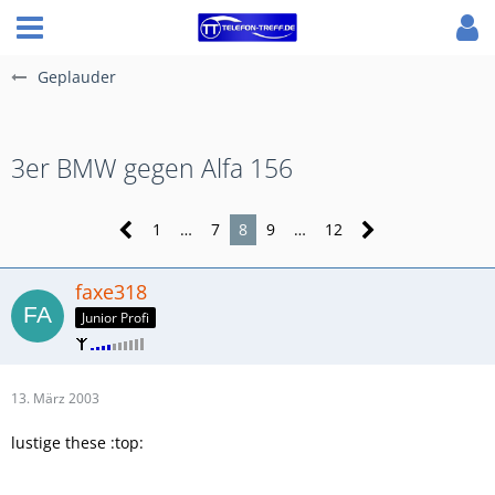
Geplauder
3er BMW gegen Alfa 156
1
…
7
8
9
…
12
faxe318
Junior Profi
13. März 2003
lustige these :top: