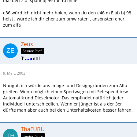
mal den 2.0 tspark bj 99 für 10 mille
e36 würd ich nicht mehr holen, wenn du den e46 m.E ab bj 98
holst , würde ich dir eher zum bmw raten , ansonsten eher
zum alfa
Zeus
Senior Profi
9. März 2003
Nungut, ich würde aus Image- und Designgründen zum Alfa
greifen. Wenn möglich einen Sportwagon mit Selespeed bzw.
Automatik und Dieselmotor. Das empfindet natürlich jeder
individuell unterschiedlich. Wenn er jünger ist als der 3er
dürfte man aber auch bei den Unterhaltskosten besser fahren.
ThaFUBU
Senior Guru