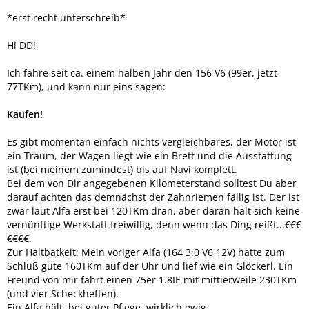
*erst recht unterschreib*
Hi DD!
Ich fahre seit ca. einem halben Jahr den 156 V6 (99er, jetzt
77TKm), und kann nur eins sagen:
Kaufen!
Es gibt momentan einfach nichts vergleichbares, der Motor ist
ein Traum, der Wagen liegt wie ein Brett und die Ausstattung
ist (bei meinem zumindest) bis auf Navi komplett.
Bei dem von Dir angegebenen Kilometerstand solltest Du aber
darauf achten das demnächst der Zahnriemen fällig ist. Der ist
zwar laut Alfa erst bei 120TKm dran, aber daran hält sich keine
vernünftige Werkstatt freiwillig, denn wenn das Ding reißt...€€€
€€€€.
Zur Haltbatkeit: Mein voriger Alfa (164 3.0 V6 12V) hatte zum
Schluß gute 160TKm auf der Uhr und lief wie ein Glöckerl. Ein
Freund von mir fährt einen 75er 1.8IE mit mittlerweile 230TKm
(und vier Scheckheften).
Ein Alfa hält, bei guter Pflege, wirklich ewig.