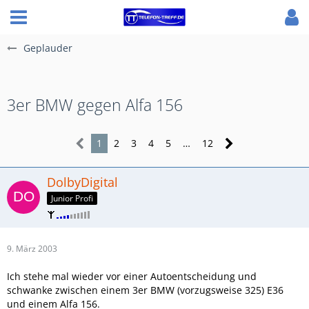
Geplauder
3er BMW gegen Alfa 156
1
2
3
4
5
…
12
DolbyDigital
Junior Profi
9. März 2003
Ich stehe mal wieder vor einer Autoentscheidung und
schwanke zwischen einem 3er BMW (vorzugsweise 325) E36
und einem Alfa 156.