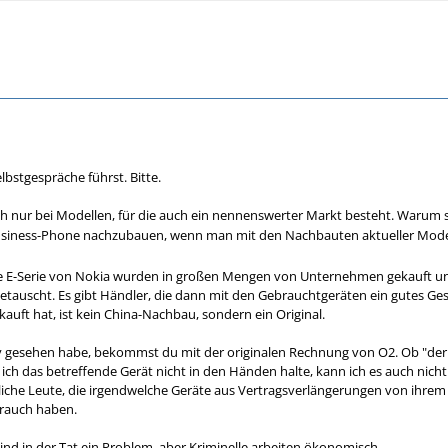
lbstgespräche führst. Bitte.
 nur bei Modellen, für die auch ein nennenswerter Markt besteht. Warum s
usiness-Phone nachzubauen, wenn man mit den Nachbauten aktueller Mode
ie E-Serie von Nokia wurden in großen Mengen von Unternehmen gekauft u
tauscht. Es gibt Händler, die dann mit den Gebrauchtgeräten ein gutes Ges
auft hat, ist kein China-Nachbau, sondern ein Original.
ay gesehen habe, bekommst du mit der originalen Rechnung von O2. Ob "der C
e ich das betreffende Gerät nicht in den Händen halte, kann ich es auch nicht
liche Leute, die irgendwelche Geräte aus Vertragsverlängerungen von ihrem 
rauch haben.
nd in der Tat ein Problem, aber Kriminelle arbeiten ökonomisch.