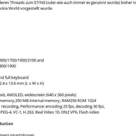
ren Threads zum E7/N9 (oder wie auch immer es genannt wurde) bisher nur 
Nokia World vorgestellt wurde.
900/1700/1900/2100 and
800/1900
nd full keyboard
2.4 x 13.6 mm (L x W x H)
rized, AMOLED, widescreen (640 x 360 pixels)
 memory,350 MB internal memory, RAM256 ROM 1024
 recording, Performance: encoding 25 fps, decoding 30 fps,
MPEG-4, VC-1, H.263, Real Video 10, ON2 VP6, Flash video
duction
usiness smartphones