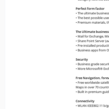
Perfect form factor
• The ultimate busines
• The best possible u
• Premium materials, t
The Ultimate busines
• Mail for Exchange, M
• Share Point Server (a
• Pre-installed product
• Business apps from O
Security
• Business grade secur
• More Microsoft® Exc
Free Navigation, fore
• Free worldwide satell
Maps in over 70 countr
• Built in premium guid
Connectivity
• WLAN IEEE802.11 b/g