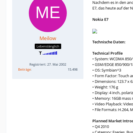
Nachdem es in den ande
E7, das heute auf der 
Nokia E7
Meilow
Technische Daten:
Lebenslänglich
Technical Profile
• System: WCDMA 850/
• GSM/EDGE 850/900/1
Registriert: 27. Mai 2002
Beiträge
15.498
• OS: Symbian^3
• Form Factor: Touch a
• Dimensions: 123.7 x 6
• Weight: 176 g
• Display: 4 inch, pola
• Memory: 16GB mass
• Video Playback: Video
• File Formats: H.264, 
Planned Market Intro
• Q4 2010
• Category: Eseries, B