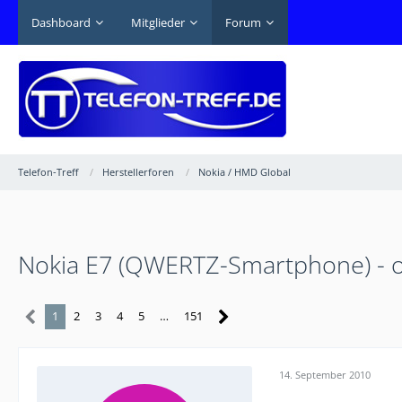
Dashboard
Mitglieder
Forum
Telefon-Treff
Herstellerforen
Nokia / HMD Global
Nokia E7 (QWERTZ-Smartphone) - offi
1
2
3
4
5
…
151
14. September 2010