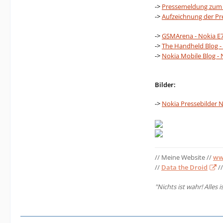
->
Pressemeldung zum 
->
Aufzeichnung der Pr
->
GSMArena - Nokia E
->
The Handheld Blog - 
->
Nokia Mobile Blog - 
Bilder:
->
Nokia Pressebilder 
// Meine Website //
ww
//
Data the Droid
//
"Nichts ist wahr! Alles i