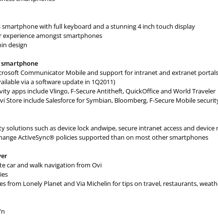
s smartphone with full keyboard and a stunning 4 inch touch display
ser experience amongst smartphones
hin design
s smartphone
icrosoft Communicator Mobile and support for intranet and extranet portals
vailable via a software update in 1Q2011)
ivity apps include Vlingo, F-Secure Antitheft, QuickOffice and World Traveler
vi Store include Salesforce for Symbian, Bloomberg, F-Secure Mobile securi
ity solutions such as device lock andwipe, secure intranet access and devi
hange ActiveSync® policies supported than on most other smartphones
ver
ite car and walk navigation from Ovi
ies
es from Lonely Planet and Via Michelin for tips on travel, restaurants, weat
/n