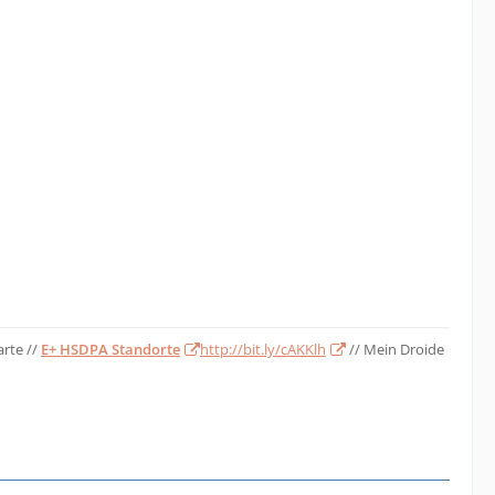
arte //
E+ HSDPA Standorte
http://bit.ly/cAKKlh
// Mein Droide