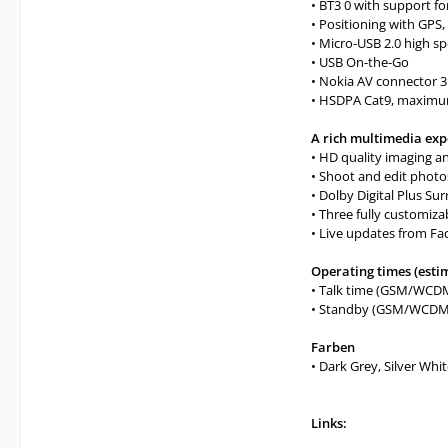
• BT3 0 with support fo
• Positioning with GPS
• Micro-USB 2.0 high sp
• USB On-the-Go
• Nokia AV connector 
• HSDPA Cat9, maxim
A rich multimedia exp
• HD quality imaging a
• Shoot and edit photo
• Dolby Digital Plus 
• Three fully customiz
• Live updates from Fa
Operating times (esti
• Talk time (GSM/WCDM
• Standby (GSM/WCDMA
Farben
• Dark Grey, Silver Whi
Links: