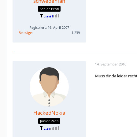
schwedenfan
Senior Profi
Registriert: 16. April 2007
Beiträge
1.239
14. September 2010
Muss dir da leider rech
HackedNokia
Junior Profi