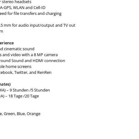
r stereo headsets
, A-GPS, WLAN and Cell-ID
eed for file transfers and charging
3.5 mm for audio input/output and TV out
um
erience
nd cinematic sound
s and video with a 8 MP camera
Surround Sound and HDMI connection
able home screens
cebook, Twitter, and RenRen
mates)
A) – 9 Stunden /5 Stunden
) – 18 Tage /20 Tage
te, Green, Blue, Orange