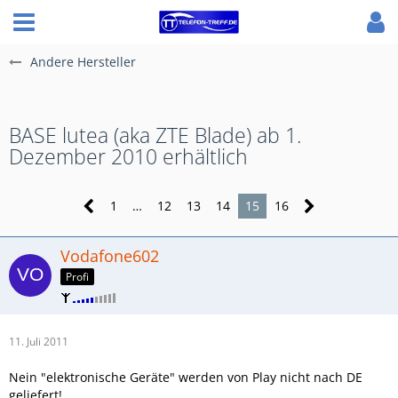
Andere Hersteller
BASE lutea (aka ZTE Blade) ab 1.
Dezember 2010 erhältlich
1
…
12
13
14
15
16
Vodafone602
Profi
11. Juli 2011
Nein "elektronische Geräte" werden von Play nicht nach DE
geliefert!