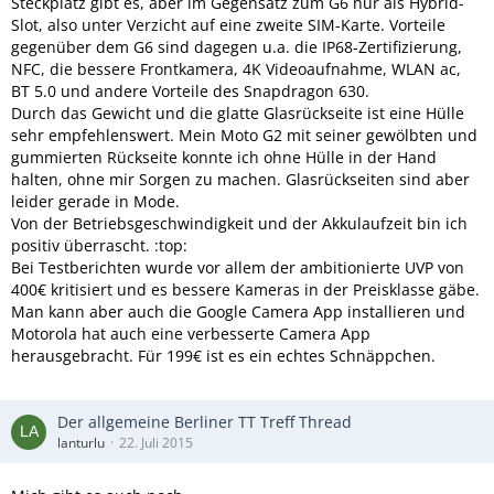
Steckplatz gibt es, aber im Gegensatz zum G6 nur als Hybrid-
Slot, also unter Verzicht auf eine zweite SIM-Karte. Vorteile
gegenüber dem G6 sind dagegen u.a. die IP68-Zertifizierung,
NFC, die bessere Frontkamera, 4K Videoaufnahme, WLAN ac,
BT 5.0 und andere Vorteile des Snapdragon 630.
Durch das Gewicht und die glatte Glasrückseite ist eine Hülle
sehr empfehlenswert. Mein Moto G2 mit seiner gewölbten und
gummierten Rückseite konnte ich ohne Hülle in der Hand
halten, ohne mir Sorgen zu machen. Glasrückseiten sind aber
leider gerade in Mode.
Von der Betriebsgeschwindigkeit und der Akkulaufzeit bin ich
positiv überrascht. :top:
Bei Testberichten wurde vor allem der ambitionierte UVP von
400€ kritisiert und es bessere Kameras in der Preisklasse gäbe.
Man kann aber auch die Google Camera App installieren und
Motorola hat auch eine verbesserte Camera App
herausgebracht. Für 199€ ist es ein echtes Schnäppchen.
Der allgemeine Berliner TT Treff Thread
lanturlu
22. Juli 2015