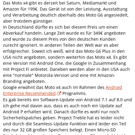
Das Moto x4 gibt es derzeit bei Saturn, Mediamarkt und
Amazon für 199€. Das Gerät ist von der Leistung, Ausstattung
und Verarbeitung deutlich oberhalb des Moto G6 angesiedelt,
aber trotzdem günstiger.
In Deutschland dürfte es sich bei diesem Preis um einen
Abverkauf handeln. Lange Zeit wurde es für 349€ angeboten
und wurde zu diesem Preis von den deutschen Kunden
zurecht ignoriert. In anderen Teilen der Welt war es aber
erfolgreicher. Soweit ich weiß, wird das Moto G6 Plus in den
USA nicht angeboten, sondern weiterhin das Moto x4. Es gibt
eine Version mit Android One, die Google in Zusammenhang
mit Project Fi anbietet. Daneben werden aber in den USA auch
eine "normale" Motorola-Version und eine mit Amazon-
Branding angeboten.
Google erwähnt das Moto x4 auch im Rahmen des
Android
Enterprise Recommended
Programms.
Es gab bereits ein Software-Update von Android 7.1 auf 8.0 und
ich gehe mal davon aus, dass es auch noch ein Update auf
Android P erhalten wird. Danach dürfte es wohl nur noch
Sicherheitspatches geben. Project Treble hat es leider nicht
und durch die Seamless-Update Funktion wird leider ein Teil
des nur 32 GB großen Speichers belegt. Einen Micro-SD