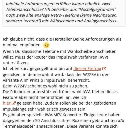
minimale Anforderungen erfüllen kannn nämlich
zwei
Telefonanschlüsse? Ich betreibe, aus "Nostalgiegründen"
noch zwei alte analoge Retro-Telefone (keine Nachbauten,
sondern "echten") mit Wählscheibe und Analoganschluss.
Ich glaube nicht, dass die Hersteller Deine Anforderungen als
minimal empfinden.
Wenn Du klassische Telefone mit Wählscheibe anschließen
willst, muss der Router das Impulswahlverfahren (IWV)
unterstützen.
Ich eben kurz gegoogelt und bin auf
diesen Eintrag
gestoßen, in dem erwähnt wird, dass der W723V in der
Variante A im Prinzip Impulswahl beherrscht.
Beim W724V scheint es wohl nicht zu gehen.
Die Fritzboxen unterstützten früher wohl IWV, bieten dieses
Feature aber nicht mehr offiziell an, wie ich
hier
gelesen habe. Zudem sollen sie bei der geforderten
Impulslänge sehr wählerisch gewesen sein.
Es gibt aber spezielle IWV-MFV Konverter. Einige Leute haben
dagegen an den S0-Anschluss ihrer Box einen gebrauchten a/b
Terminaladapter angeschlossen. Diese Variante könnte sich