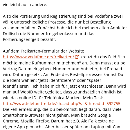
vielleicht auch andere.
Also die Portierung und Registrierung sind bei Vodafone zwei
völlig unterschiedliche Prozesse, die nur bei Bestellung
zusammenfallen. Zunächst habe ich bei meinem alten Anbieter
Drillisch die Nummer freigebenlassen und das
Portierungsentgelt bezahlt.
Auf dem Freikarten-Formular der Website
https://www.vodafone.de/freikarten/
kreuzt du das Feld "Ich
möchte meine Rufnummer mitnehmen" an. Dann musst du bei
Vertrag Datum eingeben, Nummer und Anbieter, bei Prepaid
wird Datum gesetzt. Am Ende des Bestellprozesses kannst Du
die Ident wählen: "Jetzt identfizieren" oder "später
identifizieren". Ich habe mich für jetzt entschlossen. Dann wird
man auf WebID weitergeleitet, dass grundsätzlich ähnlich ist
wie das online ID für Telefónica-Marken. Mein Test:
http://www.telefon-treff.de/sh…ad.php?s=&threadid=592755
.
Die Fehlermeldung, die Du bekommst, liegt daran, dass viele
Smartphone-Browser nicht gehen. Man braucht Google
Chrome, Mozilla Firefox. Darum hat z.B. AldiTalk extra ne
eigene App gemacht. Aber besser später am Laptop mit Cam