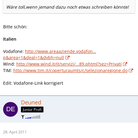
Wäre toll,wenn jemand dazu noch etwas schreiben könnte!
Bitte schön:
Italien
Vodafone:
http://www.areaaziende.vodafon…
p&area=1&deal=1&dvbh=null
Wind:
http://www.wind.it/it/servizi/...89.phtml?sez=Privati
TIM:
http://www.tim.it/coperturaumts/c/selezionaregione.do
Edit: Vodafone-Link korrigiert
Deuned
Junior Profi
28. April 2011