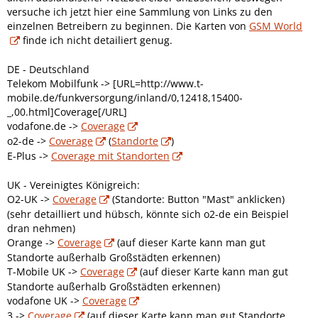
versuche ich jetzt hier eine Sammlung von Links zu den
einzelnen Betreibern zu beginnen. Die Karten von
GSM World
finde ich nicht detailiert genug.
DE - Deutschland
Telekom Mobilfunk -> [URL=http://www.t-
mobile.de/funkversorgung/inland/0,12418,15400-
_,00.html]Coverage[/URL]
vodafone.de ->
Coverage
o2-de ->
Coverage
(
Standorte
)
E-Plus ->
Coverage mit Standorten
UK - Vereinigtes Königreich:
O2-UK ->
Coverage
(Standorte: Button "Mast" anklicken)
(sehr detailliert und hübsch, könnte sich o2-de ein Beispiel
dran nehmen)
Orange ->
Coverage
(auf dieser Karte kann man gut
Standorte außerhalb Großstädten erkennen)
T-Mobile UK ->
Coverage
(auf dieser Karte kann man gut
Standorte außerhalb Großstädten erkennen)
vodafone UK ->
Coverage
3 ->
Coverage
(auf dieser Karte kann man gut Standorte