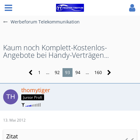
Werbeforum Telekommunikation
Kaum noch Komplett-Kostenlos-
Angebote bei Handy-Verträgen...
1
…
92
93
94
…
160
thomytiger
Junior Profi
13. Mai 2012
Zitat