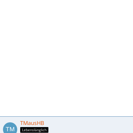
TMausHB
Lebenslänglich