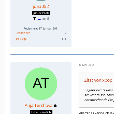
joe3052
Junior Profi
Registriert: 17. Januar 2011
Reaktionen
2
Beiträge
316
8. Mai 2018
Zitat von xpop
Es geht nichts ums 
schlicht falsch. M
entsprechende Pro
Anja Terchova
Lebenslänglich
Allerdings kenne ich 