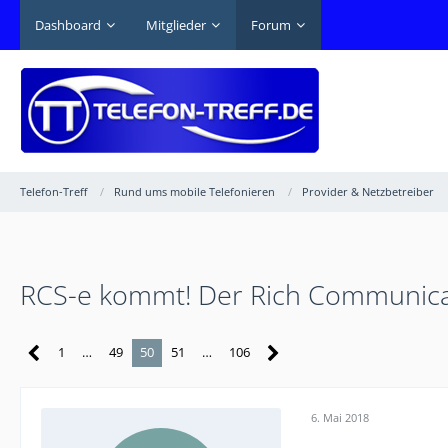
Dashboard
Mitglieder
Forum
Telefon-Treff
Rund ums mobile Telefonieren
Provider & Netzbetreiber
RCS-e kommt! Der Rich Communicat
1
…
49
50
51
…
106
6. Mai 2018