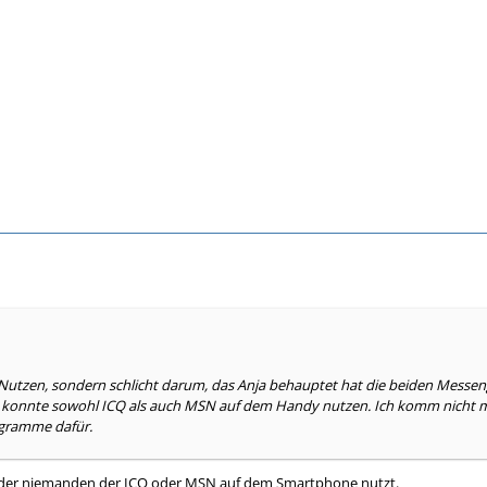
Nutzen, sondern schlicht darum, das Anja behauptet hat die beiden Messeng
an konnte sowohl ICQ als auch MSN auf dem Handy nutzen. Ich komm nicht m
gramme dafür.
leider niemanden der ICQ oder MSN auf dem Smartphone nutzt.