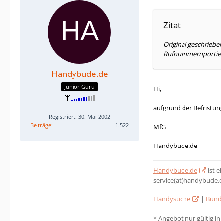
Zitat
Original geschrieb
Rufnummernportieru
Handybude.de
Junior Guru
Hi,
aufgrund der Befristung
Registriert: 30. Mai 2002
Beiträge
1.522
MfG
Handybude.de
Handybude.de
ist 
service(at)handybude.
Handysuche
|
Bund
* Angebot nur gültig i