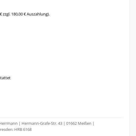
€ zzgl. 180,00 € Auszahlung).
tattet
o Herrmann | Hermann-Grafe-Str. 43 | 01662 Meißen |
Dresden: HRB 6168