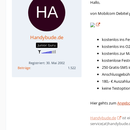
Hallo,
von Mobilcom Debitel gib
Handybude.de
kostenlos ins Fe
Junior Guru
kostenlos ins O2
kostenlos zur Ma
kostenlose Fes
Registriert: 30. Mai 2002
250 Gratis-SMS 
Beiträge
1.522
Anschlussgebühr 
180,- € Auszahlu
keine Testoption
Hier gehts zum
Angebo
Handybude.de
ist 
service(at)handybude.