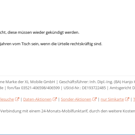
echt, diese müssen wieder gekündigt werden.
 Jahren vom Tisch sein, wenn die Urteile rechtskräftig sind.
eine Marke der XL Mobile GmbH | Geschäftsführer: Inh. Dipl.-Ing. (BA) Hanj
de | fon/fax 03521-406598/406599 | UStId-Nr.: DE193722485 | Amtsgericht 
lesuche
|
Daten-Aktionen
|
Sonder-Aktionen
|
nur Simkarte
|
n Verbindung mit einem 24-Monats-Mobilfunktarif, durch den weitere Kosten,