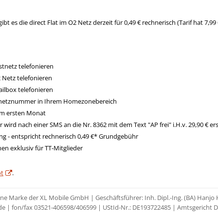
t es die direct Flat im O2 Netz derzeit für 0,49 € rechnerisch (Tarif hat 7,99 
stnetz telefonieren
 Netz telefonieren
ilbox telefonieren
tnetznummer in Ihrem Homezonebereich
im ersten Monat
wird nach einer SMS an die Nr. 8362 mit dem Text "AP frei" i.H.v. 29,90 € ers
ng - entspricht rechnerisch 0,49 €* Grundgebühr
en exklusiv für TT-Mitglieder
t
.
eine Marke der XL Mobile GmbH | Geschäftsführer: Inh. Dipl.-Ing. (BA) Hanj
de | fon/fax 03521-406598/406599 | UStId-Nr.: DE193722485 | Amtsgericht 