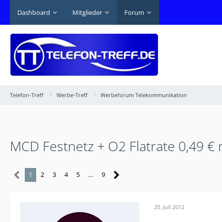
Dashboard
Mitglieder
Forum
Telefon-Treff
Werbe-Treff
Werbeforum Telekommunikation
MCD Festnetz + O2 Flatrate 0,49 € 
1
2
3
4
5
…
9
20. Juli 2012