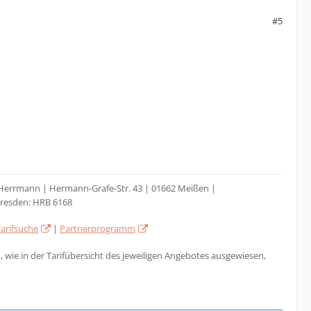
#5
o Herrmann | Hermann-Grafe-Str. 43 | 01662 Meißen |
Dresden: HRB 6168
Tarifsuche
|
Partnerprogramm
 wie in der Tarifübersicht des jeweiligen Angebotes ausgewiesen,