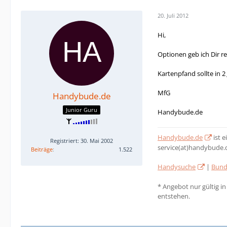
20. Juli 2012
Hi,
Optionen geb ich Dir r
Kartenpfand sollte in 2
MfG
Handybude.de
Junior Guru
Handybude.de
Handybude.de
ist 
Registriert: 30. Mai 2002
service(at)handybude.
Beiträge
1.522
Handysuche
|
Bund
* Angebot nur gültig i
entstehen.