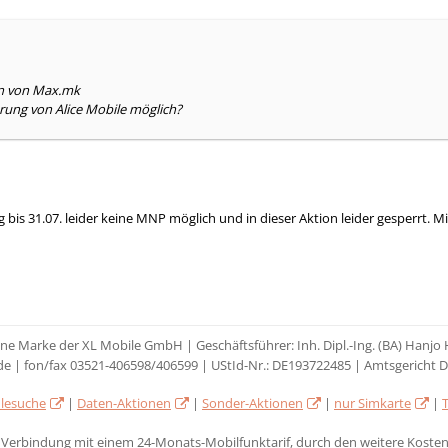
en von Max.mk
ng von Alice Mobile möglich?
 bis 31.07. leider keine MNP möglich und in dieser Aktion leider gesperrt. 
eine Marke der XL Mobile GmbH | Geschäftsführer: Inh. Dipl.-Ing. (BA) Hanj
de | fon/fax 03521-406598/406599 | UStId-Nr.: DE193722485 | Amtsgericht 
lesuche
|
Daten-Aktionen
|
Sonder-Aktionen
|
nur Simkarte
|
n Verbindung mit einem 24-Monats-Mobilfunktarif, durch den weitere Kosten,