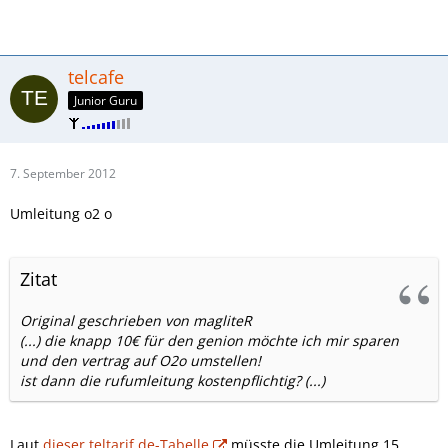
telcafe
Junior Guru
7. September 2012
Umleitung o2 o
Zitat
Original geschrieben von magliteR
(...) die knapp 10€ für den genion möchte ich mir sparen
und den vertrag auf O2o umstellen!
ist dann die rufumleitung kostenpflichtig? (...)
Laut
dieser teltarif.de-Tabelle
müsste die Umleitung 15