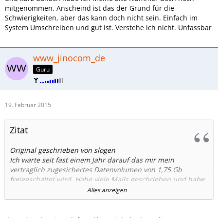
mitgenommen. Anscheind ist das der Grund für die
Schwierigkeiten, aber das kann doch nicht sein. Einfach im
System Umschreiben und gut ist. Verstehe ich nicht. Unfassbar
www_jinocom_de
Guru
19. Februar 2015
Zitat
Original geschrieben von slogen
Ich warte seit fast einem Jahr darauf das mir mein
vertraglich zugesichertes Datenvolumen von 1,75 Gb
freigeschaltet wird. Habe viele Mails geschrieben und habe
auch immer antworten erhalten, aber es wurde nie gelöst.
Alles anzeigen
Seit Ende April 2014 lunger ich mit nur 750Mb(Standard Red
S) und das ist eindeutig zu wenig.