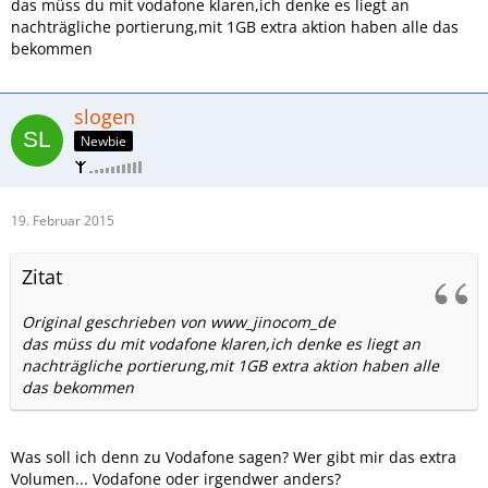
das müss du mit vodafone klaren,ich denke es liegt an
Bitte freischalten...
nachträgliche portierung,mit 1GB extra aktion haben alle das
bekommen
Vertrag: Vodafone Red S 1.75GB
Bestellnummer: 44286, am Montag, 28. April 2014
slogen
Newbie
Bei Vertragsabschluss habe ich eine neue Rufnummer
erhalten und kurz danach habe ich meine alte Nummer
doch noch mitgenommen. Anscheind ist das der Grund für
19. Februar 2015
die Schwierigkeiten, aber das kann doch nicht sein. Einfach
im System Umschreiben und gut ist. Verstehe ich nicht.
Zitat
Unfassbar
Original geschrieben von www_jinocom_de
das müss du mit vodafone klaren,ich denke es liegt an
nachträgliche portierung,mit 1GB extra aktion haben alle
das bekommen
Was soll ich denn zu Vodafone sagen? Wer gibt mir das extra
Volumen... Vodafone oder irgendwer anders?