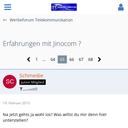
Werbeforum Telekommunikation
Erfahrungen mit Jinocom ?
1
…
64
65
66
67
68
Schmedie
Junior Mitglied
19. Februar 2015
Na jetzt gehts ja wohl los? Was willst du mir denn hier
unterstellen?