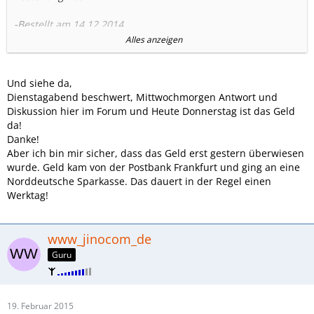
-Bestellt am 14.12.2014
-Tablet und LTE Mifi erhalten am 22.12.2014
Alles anzeigen
-Auszahung über 360€ steht aus
Warte immernoch auf Auszahlung. Zwei Emails wurden
Und siehe da,
nicht beantwortet und bei Anruf wurde darauf verwiesen,
Dienstagabend beschwert, Mittwochmorgen Antwort und
dass das Geld am Ende der Woche auf dem Konto ist. Bisher
Diskussion hier im Forum und Heute Donnerstag ist das Geld
nichts.
da!
Danke!
Würde mich über PM freuen.
Aber ich bin mir sicher, dass das Geld erst gestern überwiesen
Danke
wurde. Geld kam von der Postbank Frankfurt und ging an eine
Norddeutsche Sparkasse. Das dauert in der Regel einen
Werktag!
www_jinocom_de
Guru
19. Februar 2015