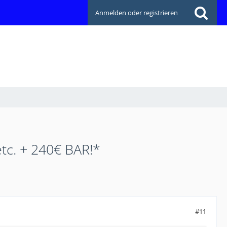
Anmelden oder registrieren
tc. + 240€ BAR!*
#11