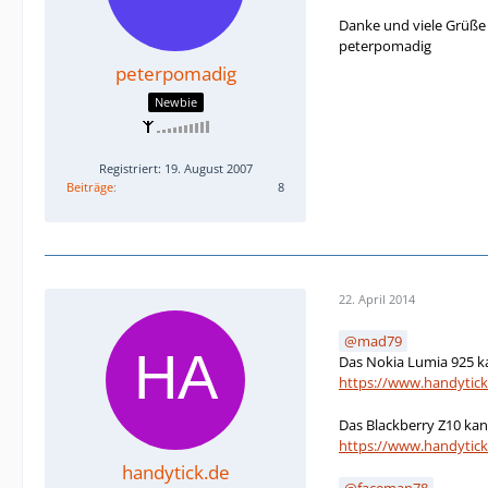
Danke und viele Grüße
peterpomadig
peterpomadig
Newbie
Registriert: 19. August 2007
Beiträge
8
22. April 2014
mad79
Das Nokia Lumia 925 k
https://www.handytic
Das Blackberry Z10 ka
https://www.handytic
handytick.de