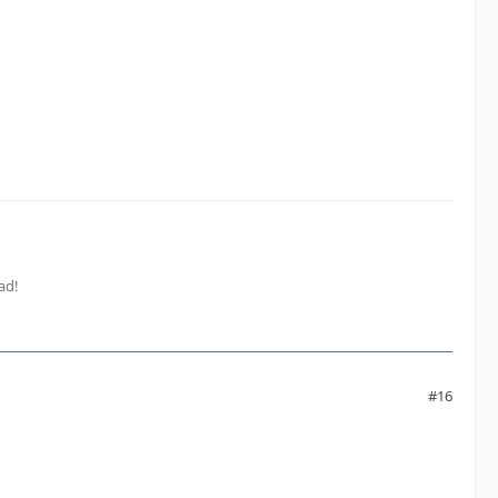
ad!
#16