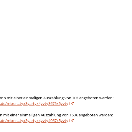
ann mit einer einmaligen Auszahlung von 70€ angeboten werden:
k.de/mixer…tyx3yartyx4yvty3675x5yvty
nn mit einer einmailigen Auszahlung von 150€ angeboten werden:
k.de/mixer…tyx3yartyx4yvty4067x5yvty