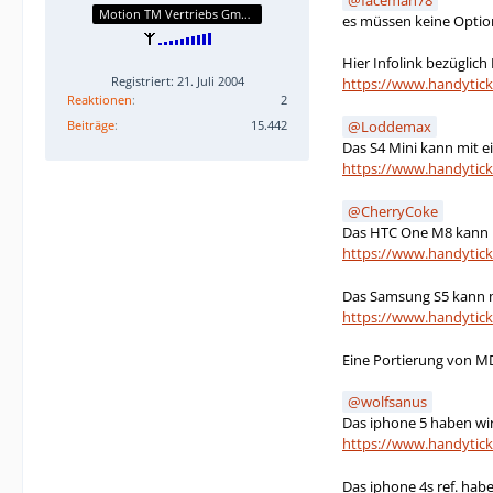
faceman78
Motion TM Vertriebs GmbH
es müssen keine Opti
Hier Infolink bezüglich 
Registriert: 21. Juli 2004
https://www.handytick
Reaktionen
2
Beiträge
15.442
Loddemax
Das S4 Mini kann mit e
https://www.handytic
CherryCoke
Das HTC One M8 kann m
https://www.handytic
Das Samsung S5 kann m
https://www.handytic
Eine Portierung von MD
wolfsanus
Das iphone 5 haben wir
https://www.handytic
Das iphone 4s ref. hab