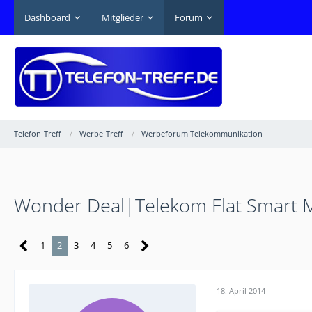
Dashboard
Mitglieder
Forum
Telefon-Treff
Werbe-Treff
Werbeforum Telekommunikation
Wonder Deal|Telekom Flat Smart MD
1
2
3
4
5
6
18. April 2014