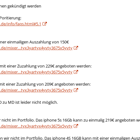
onen gekündigt werden
Poritierung:
.de/info/faqs.html#5.1
iner einmailigen Auszahlung von 150€
k.de/mixer…tyx3yartyx4yvty3675x5yvty
it einer Zuzahlung von 229€ angeboten werden:
k.de/mixer…tyx3yartyx4yvty3675x5yvty
it einer Zuzahlung von 209€ angeboten werden:
k.de/mixer…tyx3yartyx4yvty3675x5yvty
 zu MD ist leider nicht möglich.
 nicht im Portfolio. Das iphone 5s 16Gb kann zu einmalig 219€ angeboten w
k.de/mixer…tyx3yartyx4yvty3675x5yvty
en wir nicht im Portfolio. Das iphone 4S 16GB kann mit einer einmaligen A