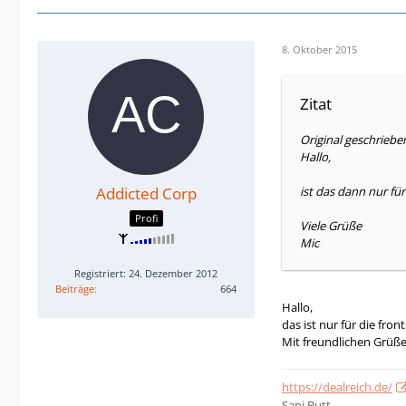
8. Oktober 2015
Zitat
Original geschriebe
Hallo,
Addicted Corp
ist das dann nur für
Profi
Viele Grüße
Mic
Registriert: 24. Dezember 2012
Beiträge
664
Hallo,
das ist nur für die front
Mit freundlichen Grüß
https://dealreich.de/
Sani Butt,