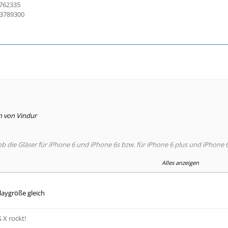
762335
13789300
n von Vindur
ob die Gläser für iPhone 6 und iPhone 6s bzw. für iPhone 6 plus und iPhone 
Alles anzeigen
laygröße gleich
 X rockt!