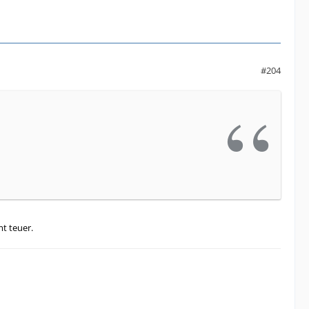
#204
t teuer.