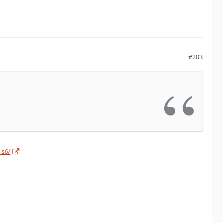
#203
-s6/