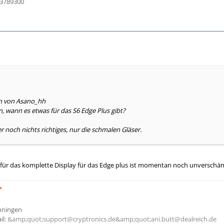
13789300
en von Asano_hh
, wann es etwas für das S6 Edge Plus gibt?
der noch nichts richtiges, nur die schmalen Gläser.
 für das komplette Display für das Edge plus ist momentan noch unverschäm
Ehningen
il:
&amp;quot;support@cryptronics.de&amp;quot;
ani.butt@dealreich.de