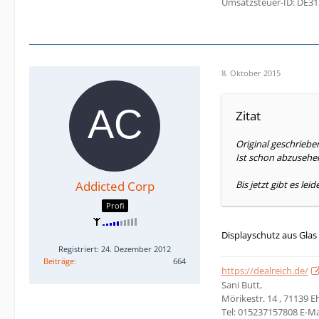
Umsatzsteuer-ID: DE3
8. Oktober 2015
Zitat
Original geschrieb
Ist schon abzusehen
Addicted Corp
Bis jetzt gibt es lei
Profi
Displayschutz aus Glas
Registriert: 24. Dezember 2012
Beiträge
664
https://dealreich.de/
Sani Butt,
Mörikestr. 14 , 71139 
Tel: 015237157808 E-Ma