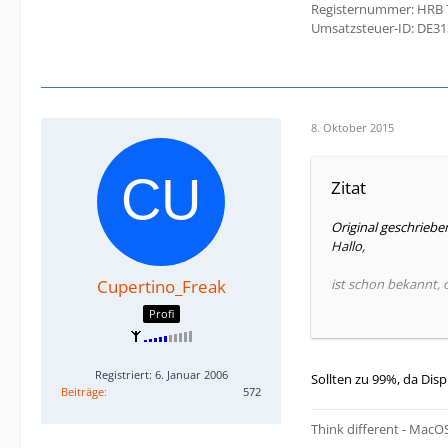
Registernummer: HRB 
Umsatzsteuer-ID: DE3
8. Oktober 2015
Zitat
Original geschriebe
Hallo,
Cupertino_Freak
ist schon bekannt, 
Profi
Gruß & Danke,
Thomas
Registriert: 6. Januar 2006
Sollten zu 99%, da Disp
Beiträge
572
Think different - MacOS