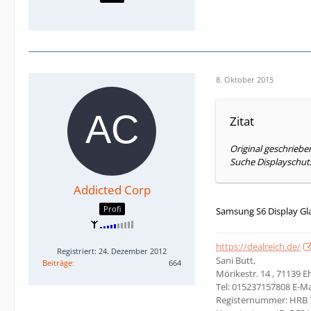
8. Oktober 2015
Zitat
Original geschrieb
Suche Displayschut
Addicted Corp
Profi
Samsung S6 Display Gla
https://dealreich.de/
Registriert: 24. Dezember 2012
Sani Butt,
Beiträge
664
Mörikestr. 14 , 71139 
Tel: 015237157808 E-Ma
Registernummer: HRB 