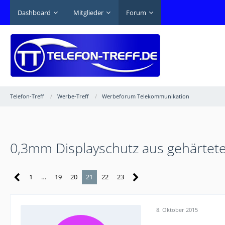
Dashboard
Mitglieder
Forum
Telefon-Treff
Werbe-Treff
Werbeforum Telekommunikation
0,3mm Displayschutz aus gehärtetem
1
…
19
20
21
22
23
8. Oktober 2015