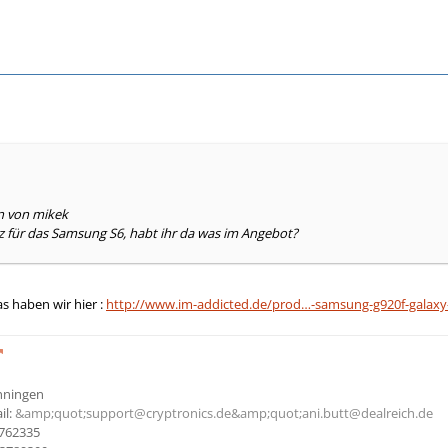
en von mikek
z für das Samsung S6, habt ihr da was im Angebot?
s haben wir hier :
http://www.im-addicted.de/prod…-samsung-g920f-galaxy
Ehningen
il:
&amp;quot;support@cryptronics.de&amp;quot;
ani.butt@dealreich.de
762335