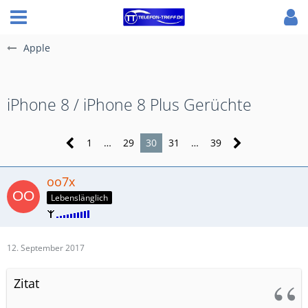
Apple
iPhone 8 / iPhone 8 Plus Gerüchte
1
…
29
30
31
…
39
oo7x
Lebenslänglich
12. September 2017
Zitat