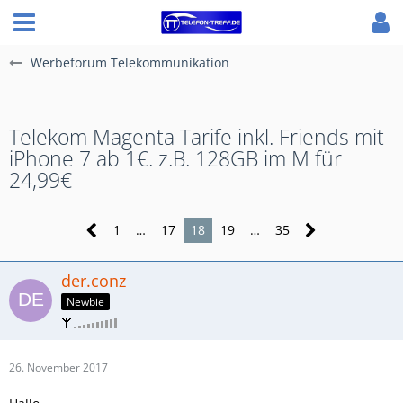
Werbeforum Telekommunikation
Telekom Magenta Tarife inkl. Friends mit
iPhone 7 ab 1€. z.B. 128GB im M für
24,99€
1
…
17
18
19
…
35
der.conz
Newbie
26. November 2017