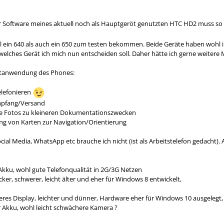
r Software meines aktuell noch als Hauptgeröt genutzten HTC HD2 muss so 
l ein 640 als auch ein 650 zum testen bekommen. Beide Geräte haben wohl ih
r welches Gerät ich mich nun entscheiden soll. Daher hätte ich gerne weiter
ptanwendung des Phones:
elefonieren
mpfang/Versand
e Fotos zu kleineren Dokumentationszwecken
ung von Karten zur Navigation/Orientierung
cial Media, WhatsApp etc brauche ich nicht (ist als Arbeitstelefon gedacht). A
 Akku, wohl gute Telefonqualität in 2G/3G Netzen
cker, schwerer, leicht älter und eher für Windows 8 entwickelt,
seres Display, leichter und dünner, Hardware eher für Windows 10 ausgelegt
er Akku, wohl leicht schwächere Kamera ?