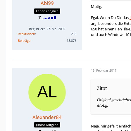
Abi99
Mutig.
Lebenslänglich
Egal. Wenn Du Dir das
arg, besonders die En
650 hat einen PenTile-
Registriert: 27. Mai 2002
Reaktionen
218
und auch Windows 10 M
Beiträge
15.876
15. Februar 2017
Zitat
Original geschriebe
Mutig.
Alexander84
Junior Mitglied
Naja, mir gefällt einfa