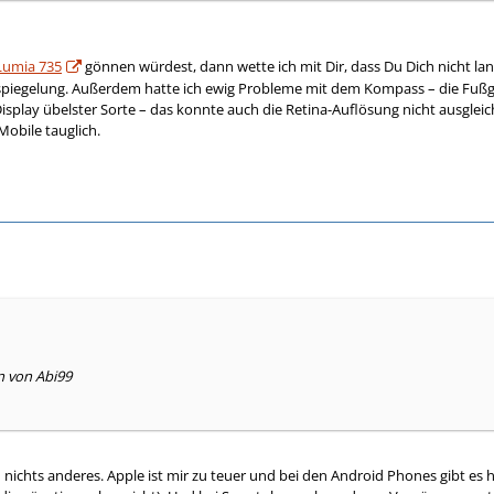
Lumia 735
gönnen würdest, dann wette ich mit Dir, dass Du Dich nicht la
tspiegelung. Außerdem hatte ich ewig Probleme mit dem Kompass – die Fuß
Display übelster Sorte – das konnte auch die Retina-Auflösung nicht ausgle
obile tauglich.
n von Abi99
ch nichts anderes. Apple ist mir zu teuer und bei den Android Phones gibt es 