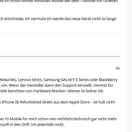
tze ich schon immer Windows Mobile seit dem T-Mobile vor Urzeiten
ch entscheide, ich vermute ich werde das neue Gerät nicht so lange
#6
 MediaTek), Lenovo Moto, Samsung GALAXY S-Series oder BlackBerry
ig um. Wenn der Hersteller dann den Support einstellt, nimmst Du
Viele berichten von Hardware-Macken. Meines ist bisher OK.
 iPhone SE Refurbished direkt aus dem Apple Store – ist halt nicht
s 10 Mobile für mich schon rein rechtlich/technisch gar nicht mehr
ft in den Griff. Ich jedenfalls nicht.