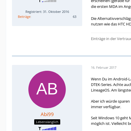
erscheinen (gerade für
die ersten MDA im Ang
Registriert: 31. Oktober 2016
Beiträge
63
Die Alternativverschlä
nutzen wie das HTC HD2
Einträge in der Vertrau
16. Februar 2017
Wenn Du im Android-La
DTEK-Series. Achte auc
LineageOS. Am längsten
Aber ich würde sparen u
immer verfügbar.
Abi99
Seit Windows 10 geht M
Lebenslänglich
möglich ist. Vielleicht