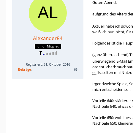
Guten Abend,
aufgrund des Alters de
Aktuell habe ich sowoh
weiß ich nun nicht, fü
Alexander84
Folgendes ist die Hau
Junior Mitglied
(ganz überraschend) T
überwiegend E-Mail E
Registriert: 31. Oktober 2016
ordentliche/brauchbar
Beiträge
63
ggfls. selten mal Nutz
Irgendwelche Spiele, So
mich entscheiden soll.
Vorteile 640: stärkerer
Nachteile 640: etwas di
Vorteile 650: wohl bes
Nachteile 650: kleiner