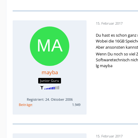
15. Februar 2017
Du hast es schon ganz r
Wobei die 16GB Speiche
Aber ansonsten kanns
Wenn Du noch so viel Z
Softwaretechnisch nich
lg mayba
mayba
Junior Guru
Registriert: 24. Oktober 2006
Beiträge
1.949
15. Februar 2017