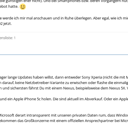
 die günstigen eher nicht). Und bei Smartphones bzw. deren Vorgängern nu
ebot hatte.
ge werde ich mir mal anschauen und in Ruhe überlegen. Aber egal, wie ich mi
 jetzt.
ensliste:
1
ger lange Updates haben willst, dann entweder Sony Xperia (nicht die mit
h darauf, keine Netzbetreiber-Variante zu erwischen oder flashe die einmal
 und sichersten fährst Du mit einem Nexus, beispielsweise dem Nexus 5X. 
nd ein Apple iPhone 5c holen. Die sind aktuell im Abverkauf. Oder ein Apple
icrosoft derart intransparent mit unseren privaten Daten rum, dass Window
 bekommen das Großkonzerne mit einem offiziellen Ansprechpartner bei Microso