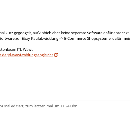
mal kurz gegoogelt, auf Anhieb aber keine separate Software dafür entdeckt.
s Software zur Ebay Kaufabwicklung => E-Commerce Shopsysteme, dafür meis
ostenlosen JTL Wawi:
re.de/jtl-wawi-zahlungsabgleich/
24 mal editiert, zum letzten mal um 11:24 Uhr