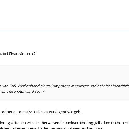
b. bei Finanzämtern ?
en von SAR
Wird anhand eines Computers vorsortiert und bei nicht identifi
s ein riesen Aufwand sein ?
ordnet automatisch alles zu was irgendwie geht.
ordnungskriterien wie die überweisende Bankverbindung (falls damit schon
lcher mit einer Steuerforderung gematcht werden kann) etc.