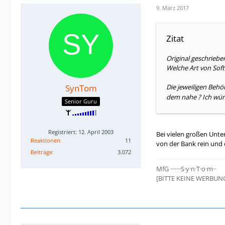
9. März 2017
Zitat
Original geschriebe
Welche Art von Soft
SynTom
Die jeweiligen Beh
dem nahe ? Ich wür
Senior Guru
Registriert: 12. April 2003
Bei vielen großen Unte
Reaktionen
11
von der Bank rein und 
Beiträge
3.072
MfG ·······S·y·n·T·o·m··
[BITTE KEINE WERBUN