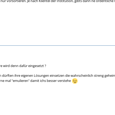
r vorsortieren. Je nach Klientel der Institution, gibts dann ne ordentliche 
e wird denn dafür eingesetzt ?
en dürften ihre eigenen Lösungen einsetzen die wahrscheinlich streng ge
rne mal "emulieren" damit ichs besser verstehe