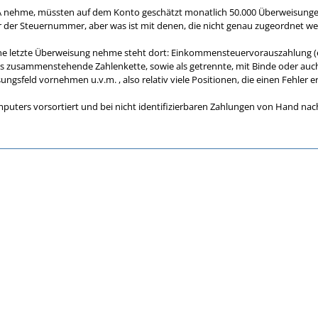
A nehme, müssten auf dem Konto geschätzt monatlich 50.000 Überweisungen e
er Steuernummer, aber was ist mit denen, die nicht genau zugeordnet w
ine letzte Überweisung nehme steht dort: Einkommensteuervorauszahlung (es
s zusammenstehende Zahlenkette, sowie als getrennte, mit Binde oder auc
ngsfeld vornehmen u.v.m. , also relativ viele Positionen, die einen Fehler 
uters vorsortiert und bei nicht identifizierbaren Zahlungen von Hand nachg