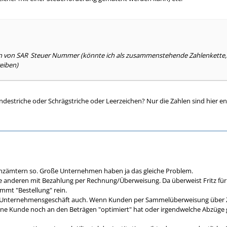
en von SAR
Steuer Nummer (könnte ich als zusammenstehende Zahlenkette, s
eiben)
ndestriche oder Schrägstriche oder Leerzeichen? Nur die Zahlen sind hier en
inanzämtern so. Große Unternehmen haben ja das gleiche Problem.
lle anderen mit Bezahlung per Rechnung/Überweisung. Da überweist Fritz für
mt "Bestellung" rein.
m Unternehmensgeschäft auch. Wenn Kunden per Sammelüberweisung über Zent
ne Kunde noch an den Beträgen "optimiert" hat oder irgendwelche Abzüge ge