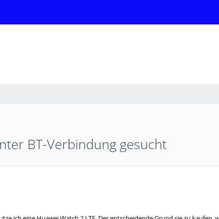
ennter BT-Verbindung gesucht
utze ich eine Huawei Watch 2 LTE. Der entscheidende Grund sie zu kaufen, w