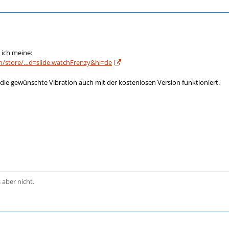
e ich meine:
om/store/…d=slide.watchFrenzy&hl=de
b die gewünschte Vibration auch mit der kostenlosen Version funktioniert.
s aber nicht.