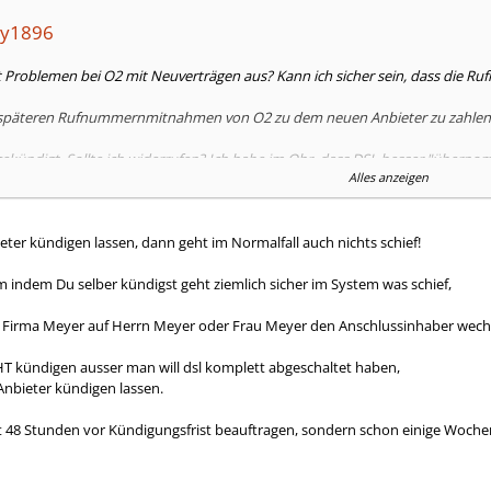
ty1896
it Problemen bei O2 mit Neuverträgen aus? Kann ich sicher sein, dass die
er späteren Rufnummernmitnahmen von O2 zu dem neuen Anbieter zu zahlen
 gekündigt. Sollte ich widerrufen? Ich habe im Ohr, dass DSL besser "übern
Alles anzeigen
en verbindlich?
er kündigen lassen, dann geht im Normalfall auch nichts schief!
tspreis für die ersten 12 Monate
 indem Du selber kündigst geht ziemlich sicher im System was schief,
tspreis für die Monate 12-24
irma Meyer auf Herrn Meyer oder Frau Meyer den Anschlussinhaber wechselt
ist die Berechnung absolut verwirrend. Warum zahle ich ab dem 13. Monatr 
: 5"]
HT kündigen ausser man will dsl komplett abgeschaltet haben,
nbieter kündigen lassen.
details"] [/TD]
t 48 Stunden vor Kündigungsfrist beauftragen, sondern schon einige Woche
_details"] [/TD]