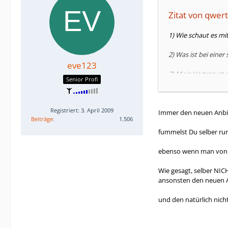
Zitat von qwer
1) Wie schaut es m
2) Was ist bei ein
eve123
3) Mein Vertrag ist
Senior Profi
4) Sind diese Angab
Registriert: 3. April 2009
Immer den neuen Anbiet
Beiträge
1.506
12 x 14,99 EUR Mona
fummelst Du selber rum
12 x 34,99 EUR Mona
ebenso wenn man von F
Auf eurer Hompage 
[TABLE="cellpadding
Wie gesagt, selber NIC
[tr]
ansonsten den neuen A
[TD="class: td_label_
und den natürlich nich
[TD="class: td_value
[/tr]