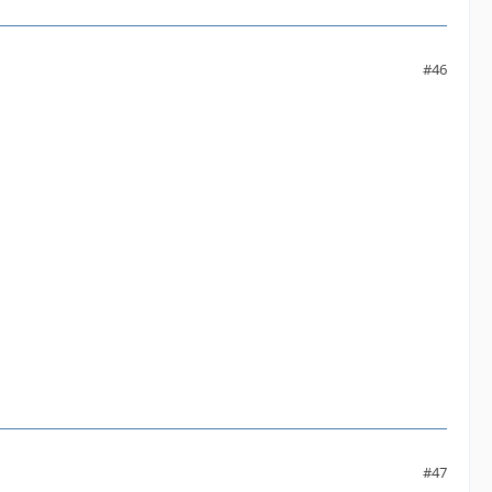
#46
#47