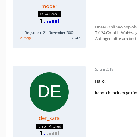
mober
TK-24 GmbH
Unser Online-Shop o
TK-24 GmbH - Waldweg 
Registriert: 21. November 2002
Beiträge
7.242
Anfragen bitte am bes
5. Juni 2018
Hallo,
kann ich meinen gekünd
der_kara
Junior Mitglied