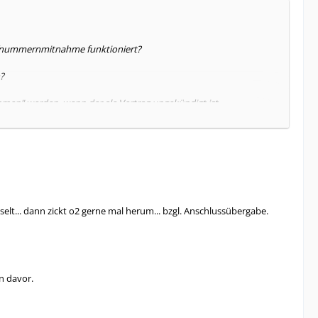
 Rufnummernmitnahme funktioniert?
?
ommen" werden, wenn der ale Vertrag ungekündigt ist.
... dann zickt o2 gerne mal herum... bzgl. Anschlussübergabe.
29,99 €? Muss ich doch in den O2 free wechseln?
n davor.