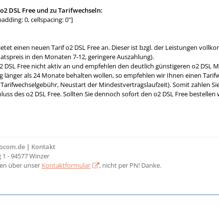
 o2 DSL Free und zu Tarifwechseln:
adding: 0, cellspacing: 0"]
etet einen neuen Tarif o2 DSL Free an. Dieser ist bzgl. der Leistungen vollk
natspreis in den Monaten 7-12, geringere Auszahlung).
2 DSL Free nicht aktiv an und empfehlen den deutlich günstigeren o2 DSL M
rag länger als 24 Monate behalten wollen, so empfehlen wir Ihnen einen Tar
Tarifwechselgebühr, Neustart der Mindestvertragslaufzeit). Somit zahlen S
luss des o2 DSL Free. Sollten Sie dennoch sofort den o2 DSL Free bestellen 
bocom.de
|
Kontakt
1 - 94577 Winzer
ten über unser
Kontaktformular
, nicht per PN! Danke.