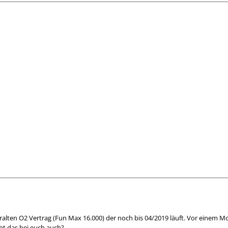
ralten O2 Vertrag (Fun Max 16.000) der noch bis 04/2019 läuft. Vor einem 
eht das bei euch auch?