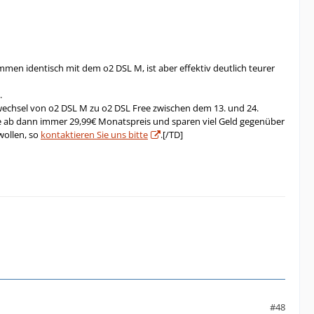
ommen identisch mit dem o2 DSL M, ist aber effektiv deutlich teurer
.
ifwechsel von o2 DSL M zu o2 DSL Free zwischen dem 13. und 24.
ie ab dann immer 29,99€ Monatspreis und sparen viel Geld gegenüber
wollen, so
kontaktieren Sie uns bitte
.[/TD]
#48