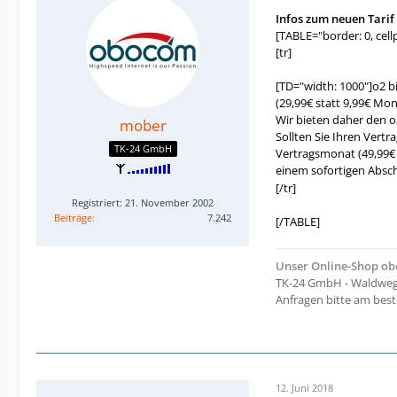
Infos zum neuen Tarif
[TABLE="border: 0, cellp
[tr]
[TD="width: 1000"]o2 bi
(29,99€ statt 9,99€ Mo
Wir bieten daher den o
mober
Sollten Sie Ihren Vert
TK-24 GmbH
Vertragsmonat (49,99€ 
einem sofortigen Absch
[/tr]
Registriert: 21. November 2002
Beiträge
7.242
[/TABLE]
Unser Online-Shop o
TK-24 GmbH - Waldweg 
Anfragen bitte am bes
12. Juni 2018