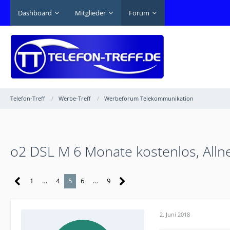
Dashboard
Mitglieder
Forum
Telefon-Treff
Werbe-Treff
Werbeforum Telekommunikation
o2 DSL M 6 Monate kostenlos, Allne
1
…
4
5
6
…
9
2. Juni 2018