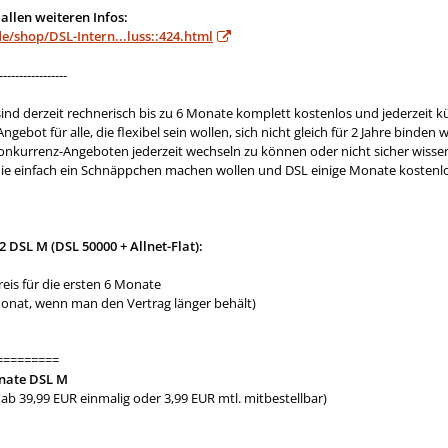
allen weiteren Infos:
/shop/DSL-Intern...luss::424.html
-----------------
ind derzeit rechnerisch bis zu 6 Monate komplett kostenlos und jederzeit k
Angebot für alle, die flexibel sein wollen, sich nicht gleich für 2 Jahre binde
onkurrenz-Angeboten jederzeit wechseln zu können oder nicht sicher wissen
, die einfach ein Schnäppchen machen wollen und DSL einige Monate kostenl
 DSL M (DSL 50000 + Allnet-Flat):
eis für die ersten 6 Monate
Monat, wenn man den Vertrag länger behält)
=========
onate DSL M
ab 39,99 EUR einmalig oder 3,99 EUR mtl. mitbestellbar)