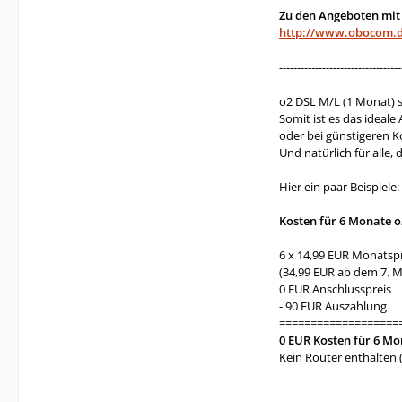
Zu den Angeboten mit 
http://www.obocom.de
----------------------------------
o2 DSL M/L (1 Monat) s
Somit ist es das ideale 
oder bei günstigeren K
Und natürlich für alle
Hier ein paar Beispiele:
Kosten für 6 Monate o2
6 x 14,99 EUR Monatspr
(34,99 EUR ab dem 7. 
0 EUR Anschlusspreis
- 90 EUR Auszahlung
===================
0 EUR Kosten für 6 M
Kein Router enthalten (