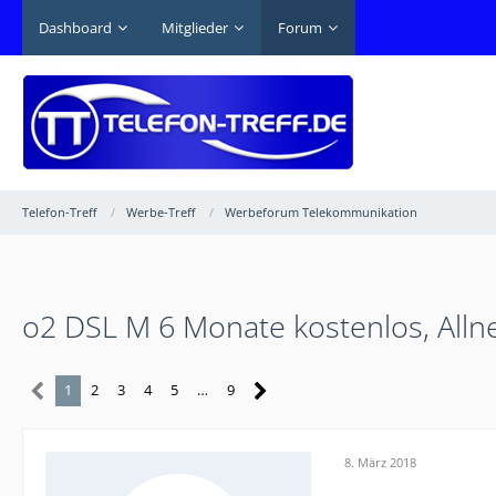
Dashboard
Mitglieder
Forum
Telefon-Treff
Werbe-Treff
Werbeforum Telekommunikation
o2 DSL M 6 Monate kostenlos, Allne
1
2
3
4
5
…
9
8. März 2018