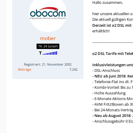
Hallo zusammen,
hier unsere aktuellen 
Die aktuell gültigen K
Derzeit ist o2 DSL mi
erhältlich!
mober
----------------------------------
TK-24 GmbH
o2 DSL Tarife mit Telef
Registriert: 21. November 2002
Inklusivleistungen un
Beiträge
7.242
- DSL-Anschluss
- NEU ab Juni 2018: K
- Telefonie-Flat ins dt.
- Kombi-Vorteil: Bis z
- Hohe Auszahlung
- 6 Monate Aktions-Mo
- AVM Fritz!Boxen ab 3
- Bei 24-Monats-Verträ
- Neu ab August 2018: 
- Anschlussgebühr 0 EU