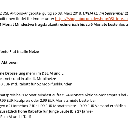
o2 DSL Aktions-Angebote, gültig ab 08. März 2018.
UPDATE: Im September 20
onditionen findet Ihr immer unter
https://shop.obocom.de/shop/DSL-Inte...o
t 1 Monat Mindestvertragslaufzeit rechnerisch bis zu 6 Monate kostenlos
u
-----------------
onie-Flat in alle Netze
d Aktionen:
eine Drosselung mehr im DSL M und L
 Festnetz und in alle dt. Mobilnetze
u 10 EUR mtl. Rabatt für o2 Mobilfunkkunden
natspreis bei 1 Monat Mindestlaufzeit, 24 Monate Aktions-Monatspreis bei
9,99 EUR Kaufpreis oder 2,99 EUR Monatsmiete bestellbar
gen o2 Homebox 2 für 1,99 EUR Monatsmiete + 9,99 EUR Versand erhältlich
Zusätzlich hohe Rabatte für Junge Leute (bis 27 Jahre)
R im M und L Tarif