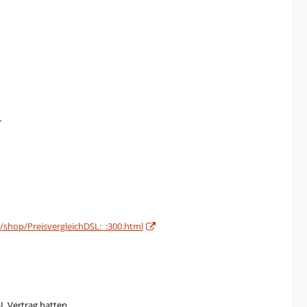
r
shop/PreisvergleichDSL:_:300.html
SL Vertrag hatten