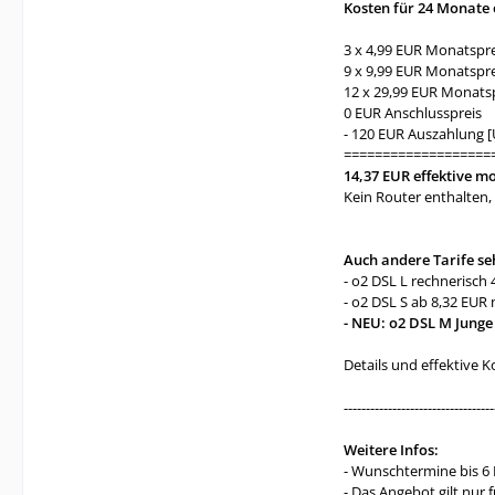
Kosten für 24 Monate o
3 x 4,99 EUR Monatspre
9 x 9,99 EUR Monatspre
12 x 29,99 EUR Monatsp
0 EUR Anschlusspreis
- 120 EUR Auszahlung 
===================
14,37 EUR effektive m
Kein Router enthalten,
Auch andere Tarife seh
- o2 DSL L rechnerisch
- o2 DSL S ab 8,32 EUR 
- NEU: o2 DSL M Junge
Details und effektive K
----------------------------------
Weitere Infos:
- Wunschtermine bis 6 
- Das Angebot gilt nur