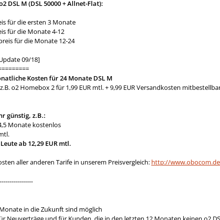
2 DSL M (DSL 50000 + Allnet-Flat):
is für die ersten 3 Monate
is für die Monate 4-12
reis für die Monate 12-24
[Update 09/18]
=========
onatliche Kosten für 24 Monate DSL M
 z.B. o2 Homebox 2 für 1,99 EUR mtl. + 9,99 EUR Versandkosten mitbestellba
r günstig, z.B.:
 4,5 Monate kostenlos
mtl.
 Leute ab 12,29 EUR mtl.
osten aller anderen Tarife in unserem Preisvergleich:
http://www.obocom.de/
-----------------
Monate in die Zukunft sind möglich
 für Neuverträge und für Kunden, die in den letzten 12 Monaten keinen o2 D