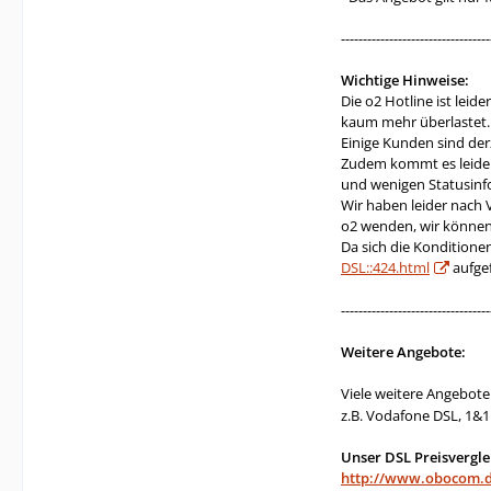
----------------------------------
Wichtige Hinweise:
Die o2 Hotline ist lei
kaum mehr überlastet.
Einige Kunden sind der
Zudem kommt es leider
und wenigen Statusinf
Wir haben leider nach 
o2 wenden, wir können 
Da sich die Konditione
DSL::424.html
aufgef
----------------------------------
Weitere Angebote:
Viele weitere Angebot
z.B. Vodafone DSL, 1&1
Unser DSL Preisvergle
http://www.obocom.de