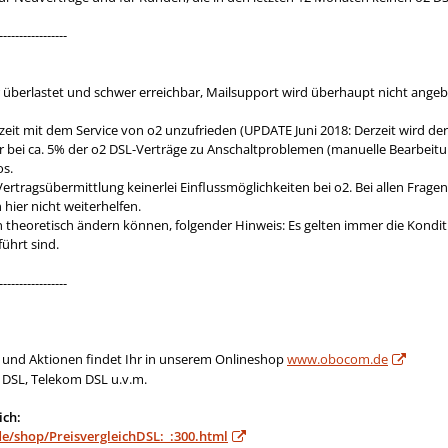
-----------------
der überlastet und schwer erreichbar, Mailsupport wird überhaupt nicht ange
zeit mit dem Service von o2 unzufrieden (UPDATE Juni 2018: Derzeit wird der
 bei ca. 5% der o2 DSL-Verträge zu Anschaltproblemen (manuelle Bearbeit
os.
Vertragsübermittlung keinerlei Einflussmöglichkeiten bei o2. Bei allen Fra
hier nicht weiterhelfen.
n theoretisch ändern können, folgender Hinweis: Es gelten immer die Kondit
ührt sind.
-----------------
e und Aktionen findet Ihr in unserem Onlineshop
www.obocom.de
 DSL, Telekom DSL u.v.m.
ich:
/shop/PreisvergleichDSL:_:300.html