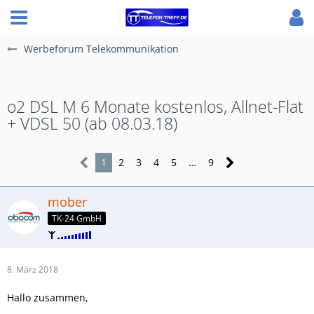
Werbeforum Telekommunikation
o2 DSL M 6 Monate kostenlos, Allnet-Flat
+ VDSL 50 (ab 08.03.18)
1
2
3
4
5
…
9
mober
TK-24 GmbH
8. März 2018
Hallo zusammen,