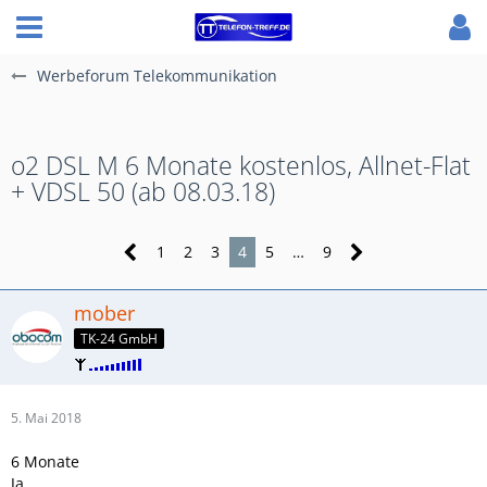
Werbeforum Telekommunikation
o2 DSL M 6 Monate kostenlos, Allnet-Flat
+ VDSL 50 (ab 08.03.18)
1
2
3
4
5
…
9
mober
TK-24 GmbH
5. Mai 2018
6 Monate
Ja