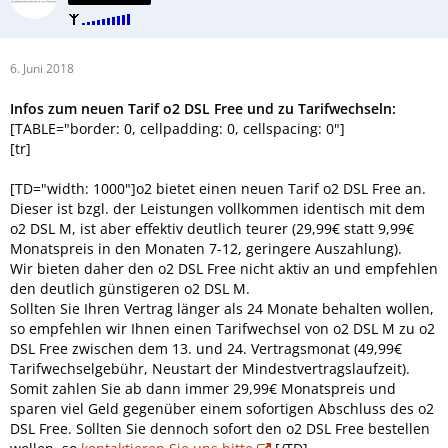
6. Juni 2018
Infos zum neuen Tarif o2 DSL Free und zu Tarifwechseln:
[TABLE="border: 0, cellpadding: 0, cellspacing: 0"]
[tr]
[TD="width: 1000"]o2 bietet einen neuen Tarif o2 DSL Free an.
Dieser ist bzgl. der Leistungen vollkommen identisch mit dem
o2 DSL M, ist aber effektiv deutlich teurer (29,99€ statt 9,99€
Monatspreis in den Monaten 7-12, geringere Auszahlung).
Wir bieten daher den o2 DSL Free nicht aktiv an und empfehlen
den deutlich günstigeren o2 DSL M.
Sollten Sie Ihren Vertrag länger als 24 Monate behalten wollen,
so empfehlen wir Ihnen einen Tarifwechsel von o2 DSL M zu o2
DSL Free zwischen dem 13. und 24. Vertragsmonat (49,99€
Tarifwechselgebühr, Neustart der Mindestvertragslaufzeit).
Somit zahlen Sie ab dann immer 29,99€ Monatspreis und
sparen viel Geld gegenüber einem sofortigen Abschluss des o2
DSL Free. Sollten Sie dennoch sofort den o2 DSL Free bestellen