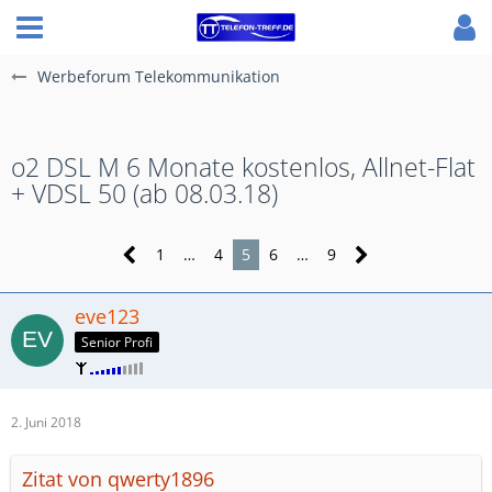
Werbeforum Telekommunikation
o2 DSL M 6 Monate kostenlos, Allnet-Flat
+ VDSL 50 (ab 08.03.18)
1
…
4
5
6
…
9
eve123
Senior Profi
2. Juni 2018
Zitat von qwerty1896