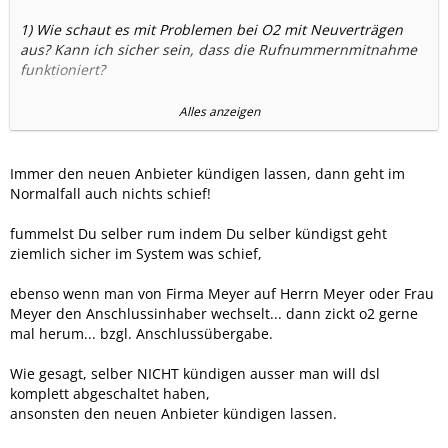
1) Wie schaut es mit Problemen bei O2 mit Neuverträgen
aus? Kann ich sicher sein, dass die Rufnummernmitnahme
funktioniert?
2) Was ist bei einer späteren Rufnummernmitnahmen von
Alles anzeigen
O2 zu dem neuen Anbieter zu zahlen?
3) Mein Vertrag ist gekündigt. Sollte ich widerrufen? Ich
Immer den neuen Anbieter kündigen lassen, dann geht im
habe im Ohr, dass DSL besser "übernommen" werden,
Normalfall auch nichts schief!
wenn der ale Vertrag ungekündigt ist.
fummelst Du selber rum indem Du selber kündigst geht
ziemlich sicher im System was schief,
4) Sind diese Angaben verbindlich?
ebenso wenn man von Firma Meyer auf Herrn Meyer oder Frau
12 x 14,99 EUR Monatspreis für die ersten 12 Monate
Meyer den Anschlussinhaber wechselt... dann zickt o2 gerne
12 x 34,99 EUR Monatspreis für die Monate 12-24
mal herum... bzgl. Anschlussübergabe.
Auf eurer Hompage ist die Berechnung absolut verwirrend.
Wie gesagt, selber NICHT kündigen ausser man will dsl
Warum zahle ich ab dem 13. Monatr 29,99 €? Muss ich doch
komplett abgeschaltet haben,
in den O2 free wechseln? [TABLE="cellpadding: 5"]
ansonsten den neuen Anbieter kündigen lassen.
[tr]