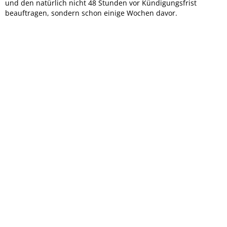
und den natürlich nicht 48 Stunden vor Kündigungsfrist
[TD="class: td_label_details"] [/TD]
beauftragen, sondern schon einige Wochen davor.
[TD="class: td_value_details"] [/TD]
[/tr]
[/TABLE]