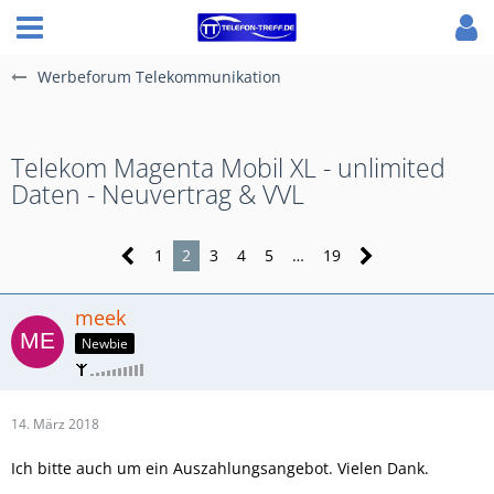
Werbeforum Telekommunikation
Telekom Magenta Mobil XL - unlimited
Daten - Neuvertrag & VVL
1
2
3
4
5
…
19
meek
Newbie
14. März 2018
Ich bitte auch um ein Auszahlungsangebot. Vielen Dank.