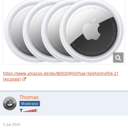
https://www.amazon.de/dp/B0935JRJ59?tag=telefontref04-21
[Anzeige]
Thomas
Moderator
5. Juli 2024