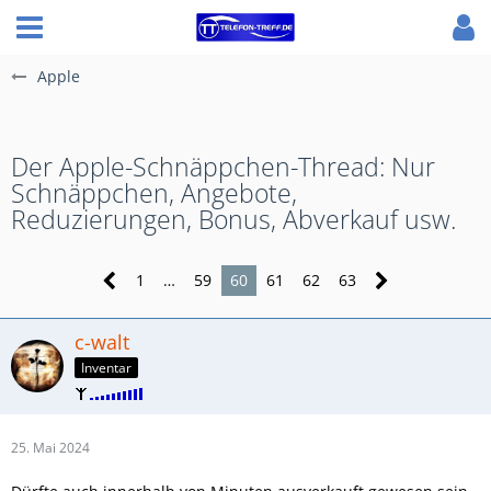
Apple
Der Apple-Schnäppchen-Thread: Nur
Schnäppchen, Angebote,
Reduzierungen, Bonus, Abverkauf usw.
1
…
59
60
61
62
63
c-walt
Inventar
25. Mai 2024