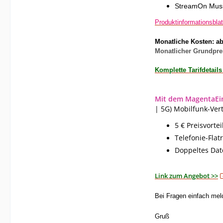
StreamOn Mus
Produktinformationsbla
Monatliche Kosten: ab
Monatlicher Grundprei
Komplette Tarifdetail
Mit dem MagentaEin
| 5G) Mobilfunk-Ver
5 € Preisvort
Telefonie-Flat
Doppeltes Dat
Link zum Angebot >>
Bei Fragen einfach me
Gruß