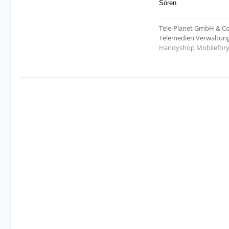
Sören
Tele-Planet GmbH & Co. 
Telemedien Verwaltungs
Handyshop Mobilefor