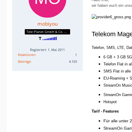
wir haben euch ein uns
mobiyou
Tele-Planet GmbH & Co. KG
Telekom Mage
Telefon, SMS, LTE, Dat
Registriert: 1. Mai 2011
Reaktionen
1
6 GB + 3 GB 5G
Beiträge
4.103
Telefon Flat in a
SMS Flat in alle
EU-Roaming + S
StreamOn Musi
StreamOn Gami
Hotspot
Tarif - Features
Für alle unter
StreamOn Gam