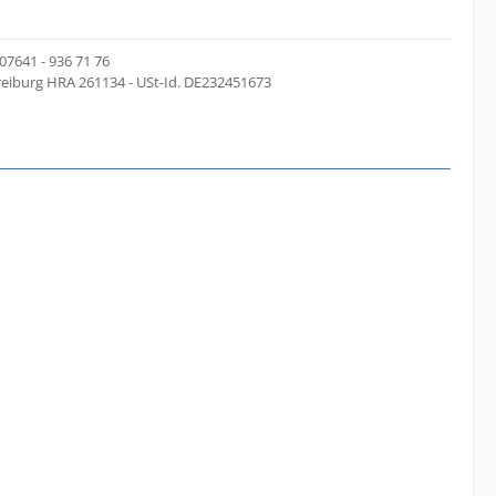
07641 - 936 71 76
reiburg HRA 261134 - USt-Id. DE232451673