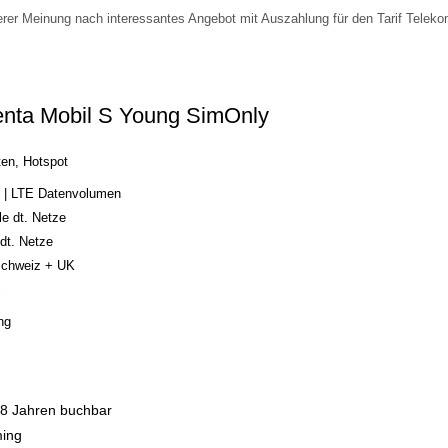
erer Meinung nach interessantes Angebot mit Auszahlung für den Tarif Tele
nta Mobil S Young SimOnly
en, Hotspot
 | LTE Datenvolumen
lle dt. Netze
 dt. Netze
chweiz + UK
c
ng
 28 Jahren buchbar
ing